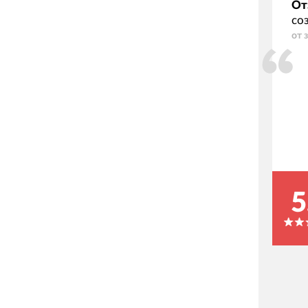
От
со
от 
5