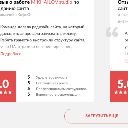
зыв о работе
MIKHAILOV studio
по
Отз
зданию сайта
сайт
заказчика
КофеОн
от за
диаг
Команда делала редизайн сайта, на который
дальше планировали запускать рекламу.
Р
Ребята грамотно выстроили структуру сайта,
р
учли ЦА, отразили позиционирование,
у
сделали современный дизайн и сохранили
с
Подробнее
узнаваемость бренда. Сейчас уже работаем
С
П
над другим проектом вместе.
п
а
5
Удовлетворенность
т
.0
5.
5
Соблюдение сроков
т
5
Профессионализм сотрудников
р
5
Вероятность рекомендации
п
л
к
ЗАГРУЗИТЬ ЕЩЕ
р
п