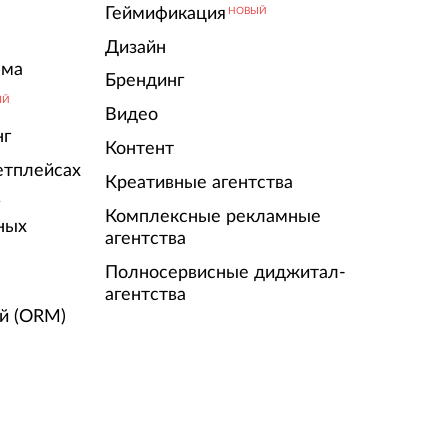
Геймификация
НОВЫЙ
Дизайн
ама
Брендинг
ЫЙ
Видео
нг
Контент
етплейсах
Креативные агентства
г
Комплексные рекламные
ных
агентства
Полносервисные диджитал-
агентства
й (ORM)