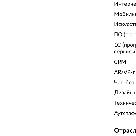
Интерне
Мобиль
Искусст
ПО (про
1С (про
сервисы
CRM
AR/VR-п
Чат-бот
Дизайн 
Техниче
Аутстаф
Отрасл