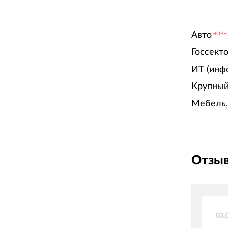
Авто
НОВ
Госсект
ИТ (инф
Крупный
Мебель,
Отзыв
03.