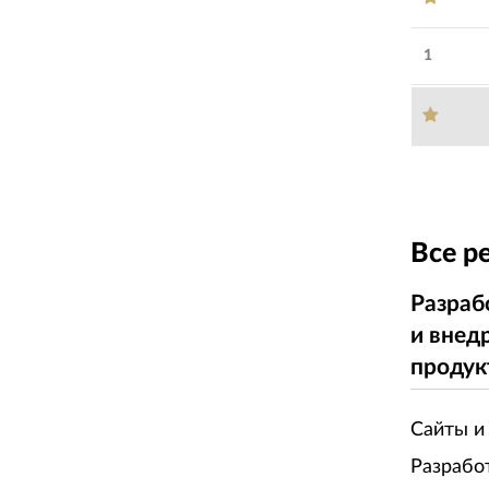
1
Все р
Разраб
и внед
продук
Сайты и
Разрабо