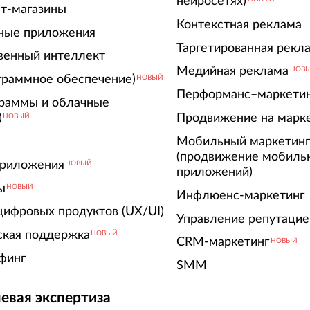
нейросетях)
т-магазины
Контекстная реклама
ные приложения
Таргетированная рекл
венный интеллект
Медийная реклама
НОВ
граммное обеспечение)
НОВЫЙ
Перформанс–маркети
граммы и облачные
)
Продвижение на марк
НОВЫЙ
Мобильный маркетин
(продвижение мобиль
риложения
НОВЫЙ
приложений)
ы
НОВЫЙ
Инфлюенс-маркетинг
цифровых продуктов (UX/UI)
Управление репутацие
ская поддержка
НОВЫЙ
CRM-маркетинг
НОВЫЙ
финг
SMM
евая экспертиза