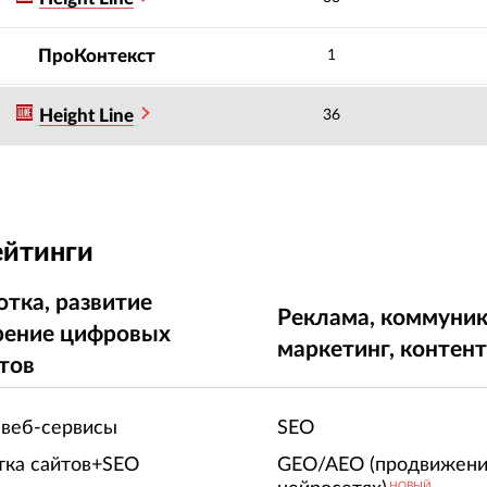
ПроКонтекст
1
Height Line
36
ейтинги
отка, развитие
Реклама, коммуник
рение цифровых
маркетинг, контен
тов
 веб-сервисы
SEO
тка сайтов+SEO
GEO/AEO (продвижени
НОВЫЙ