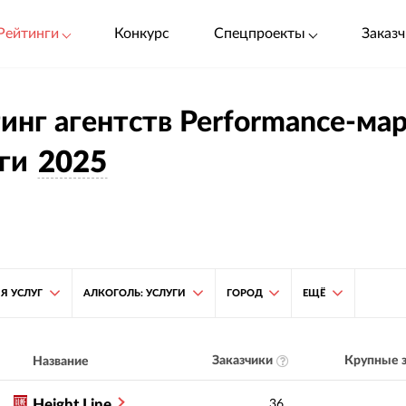
Рейтинги
Конкурс
Спецпроекты
Заказч
инг агентств Performance-мар
ги
2025
Я УСЛУГ
АЛКОГОЛЬ: УСЛУГИ
ГОРОД
ЕЩЁ
Заказчики
Крупные з
Название
Height Line
36