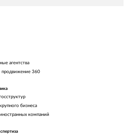
отрудничество, надеемся, что оно
родолжится и дальше. Рекомендуем всем.
ные агентства
 продвижение 360
чика
госструктур
крупного бизнеса
иностранных компаний
кспертиза