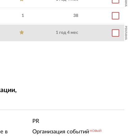
1
38
РЕКЛАМА
1 год 4 мес
ации,
т
PR
е в
Организация событий
НОВЫЙ