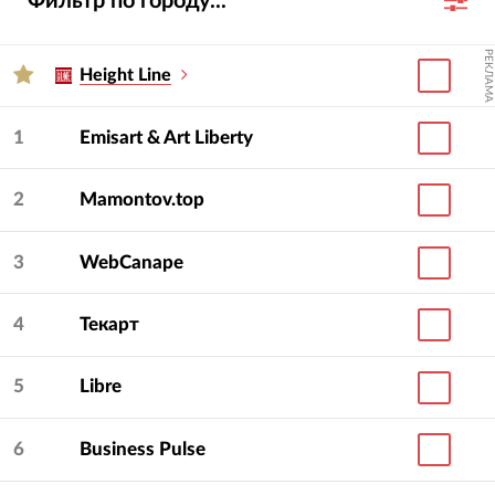
Фильтр по городу...
РЕКЛАМА
Height Line
1
Emisart & Art Liberty
2
Mamontov.top
3
WebCanape
4
Текарт
5
Libre
6
Business Pulse