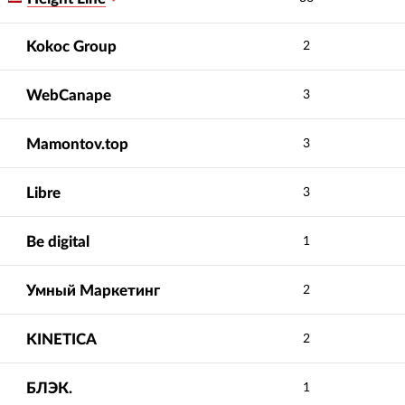
Kokoc Group
2
WebCanape
3
Mamontov.top
3
Libre
3
Be digital
1
Умный Маркетинг
2
KINETICA
2
БЛЭК.
1