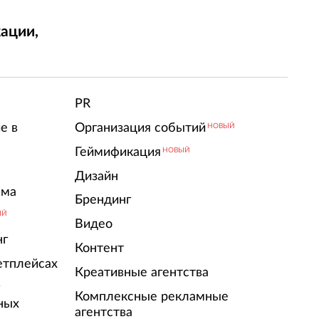
ации,
т
PR
е в
Организация событий
НОВЫЙ
Геймификация
НОВЫЙ
Дизайн
ама
Брендинг
ЫЙ
Видео
нг
Контент
етплейсах
Креативные агентства
г
Комплексные рекламные
ных
агентства