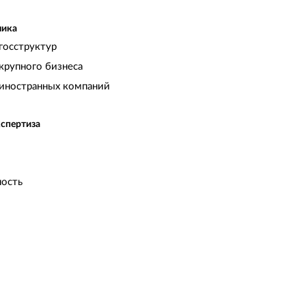
чика
госструктур
крупного бизнеса
иностранных компаний
кспертиза
ость