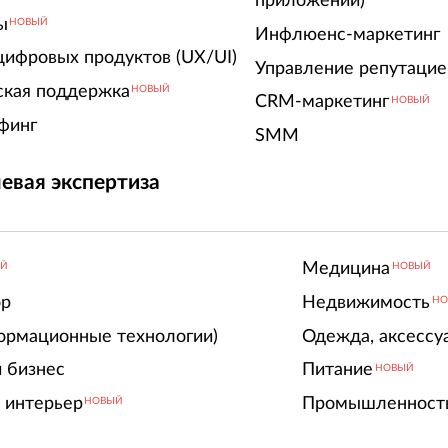
приложений)
ы
НОВЫЙ
Инфлюенс-маркетинг
цифровых продуктов (UX/UI)
Управление репутацие
ская поддержка
НОВЫЙ
CRM-маркетинг
НОВЫЙ
финг
SMM
евая экспертиза
Медицина
ЫЙ
НОВЫЙ
ор
Недвижимость
НО
ормационные технологии)
Одежда, аксессу
 бизнес
Питание
НОВЫЙ
 интерьер
Промышленност
НОВЫЙ