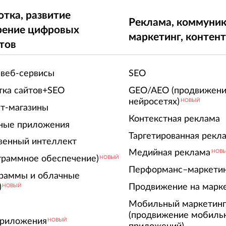
отка, развитие
Реклама, коммуник
рение цифровых
маркетинг, контен
тов
 веб-сервисы
SEO
тка сайтов+SEO
GEO/AEO (продвижени
нейросетях)
НОВЫЙ
т-магазины
Контекстная реклама
ные приложения
Таргетированная рекл
венный интеллект
Медийная реклама
НОВ
граммное обеспечение)
НОВЫЙ
Перформанс–маркети
граммы и облачные
)
Продвижение на марк
НОВЫЙ
Мобильный маркетин
(продвижение мобиль
риложения
НОВЫЙ