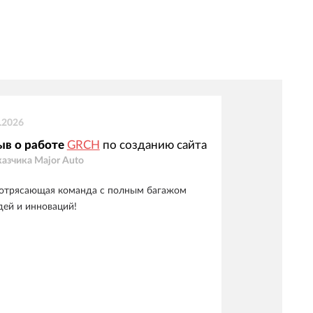
.2026
ыв о работе
GRCH
по созданию сайта
казчика
Major Auto
отрясающая команда с полным багажом
дей и инноваций!