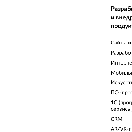
Разраб
и внед
продук
Сайты и
Разрабо
Интерне
Мобиль
Искусст
ПО (про
1С (про
сервисы
CRM
AR/VR-п