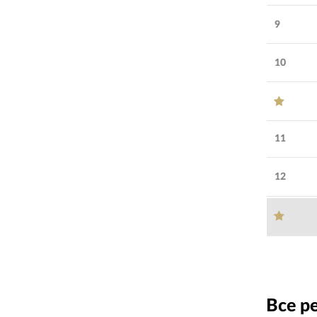
9
10
11
12
Все р