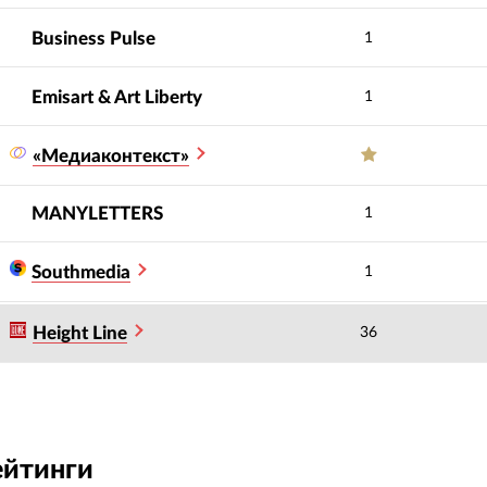
Business Pulse
1
Emisart & Art Liberty
1
«Медиаконтекст»
MANYLETTERS
1
Southmedia
1
Height Line
36
ейтинги