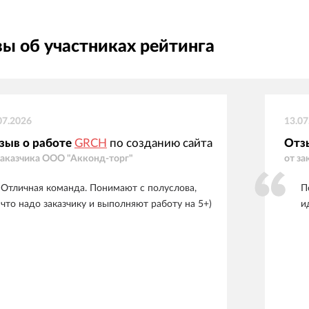
ы об участниках рейтинга
07.2026
13.07
зыв о работе
GRCH
по созданию сайта
Отз
заказчика
ООО "Акконд-торг"
от за
Отличная команда. Понимают с полуслова,
П
что надо заказчику и выполняют работу на 5+)
и