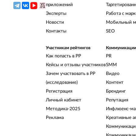
приложений
Таргетирован
Эксперты
Работа с мар
Новости
Мобильный м
Контакты
SEO
Участникам рейтингов
Коммуникаци
Как попасть в РР
PR
Кейсы и отзывы участников
SMM
Зачем участвовать в РР
Видео
(исследование)
Контент
Регистрация
Брендинг
Личный кабинет
Репутация
Методика-2025
Инфлюенс-ма
Реклама
Креативные а
Коммуникацио
Коммуникаци