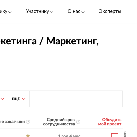
ику
Участнику
О нас
Эксперты
кетинга / Маркетинг,
5
ЕЩЁ
Средний срок
Обсудить
е заказчики
сотрудничества
мой проект
РЕКЛАМА
1 год 4 мес