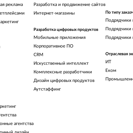
ная реклама
Разработка и продвижение сайтов
По типу заказ
кетплейсами
Интернет-магазины
Подрядчики 
аркетинг
Подрядчики 
Разработка цифровых продуктов
Мобильные приложения
Подрядчики 
Корпоративное ПО
и
Отраслевая э
CRM
ИТ
Искусственный интеллект
Еком
Комплексные разработчики
Промышленн
Дизайн цифровых продуктов
Аутстаффинг
ркетинг
гентства
нные агентства
онный дизайн