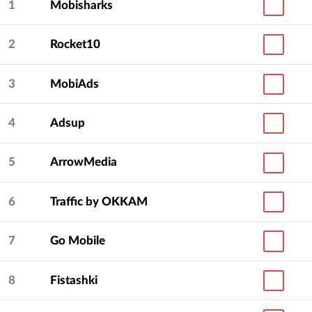
1
Mobisharks
2
Rocket10
3
MobiAds
4
Adsup
5
ArrowMedia
6
Traffic by OKKAM
7
Go Mobile
8
Fistashki