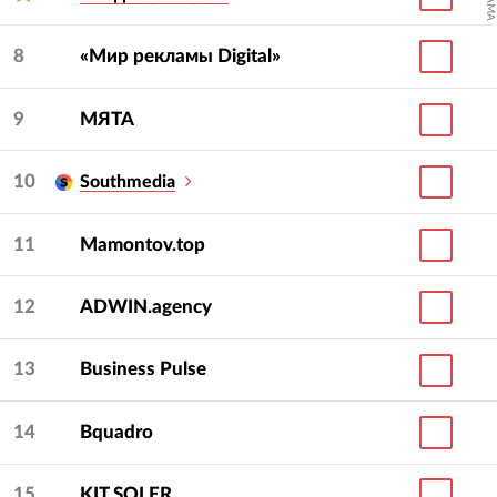
8
«Мир рекламы Digital»
9
МЯТА
10
Southmedia
11
Mamontov.top
12
ADWIN.agency
13
Business Pulse
14
Bquadro
15
KIT SOLER