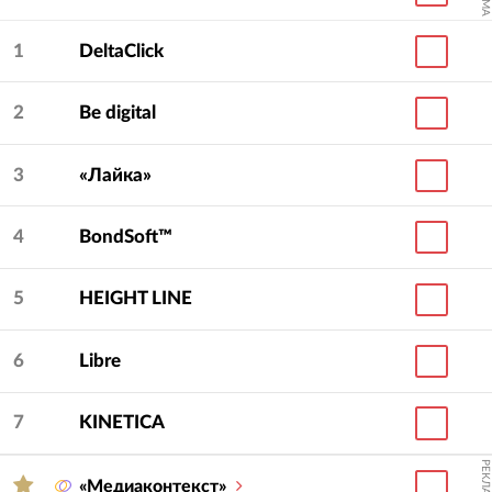
1
DeltaClick
2
Be digital
3
«Лайка»
4
BondSoft™
5
HEIGHT LINE
6
Libre
7
KINETICA
РЕКЛАМА
«Медиаконтекст»