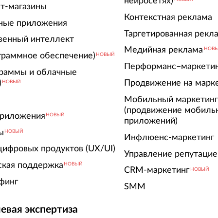
нейросетях)
т-магазины
Контекстная реклама
ные приложения
Таргетированная рекл
венный интеллект
Медийная реклама
НОВ
граммное обеспечение)
НОВЫЙ
Перформанс–маркети
граммы и облачные
)
Продвижение на марк
НОВЫЙ
Мобильный маркетин
(продвижение мобиль
риложения
НОВЫЙ
приложений)
ы
НОВЫЙ
Инфлюенс-маркетинг
цифровых продуктов (UX/UI)
Управление репутацие
ская поддержка
НОВЫЙ
CRM-маркетинг
НОВЫЙ
финг
SMM
евая экспертиза