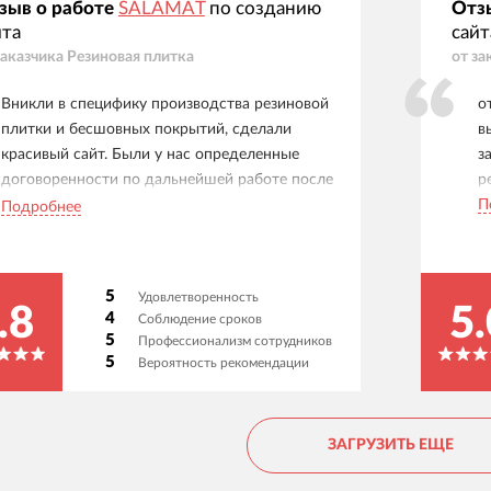
зыв о работе
SALAMAT
по созданию
Отз
йта
сайт
заказчика
Резиновая плитка
от за
Вникли в специфику производства резиновой
о
плитки и бесшовных покрытий, сделали
в
красивый сайт. Были у нас определенные
з
договоренности по дальнейшей работе после
р
запуска сайта, они были соблюдены. Готов
П
Подробнее
рекомендовать.
5
Удовлетворенность
.8
5.
4
Соблюдение сроков
5
Профессионализм сотрудников
5
Вероятность рекомендации
ЗАГРУЗИТЬ ЕЩЕ