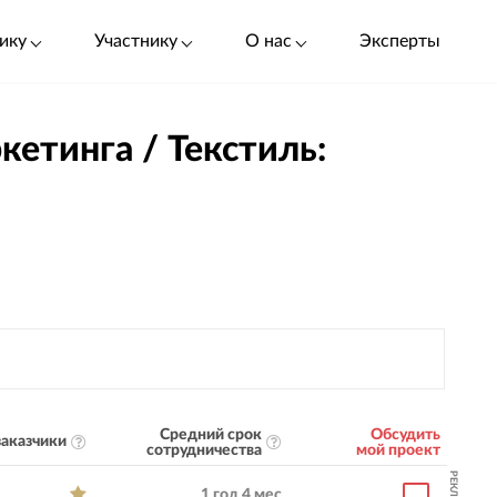
ику
Участнику
О нас
Эксперты
кетинга / Текстиль:
Средний срок
Обсудить
аказчики
сотрудничества
мой проект
РЕКЛАМА
1 год 4 мес