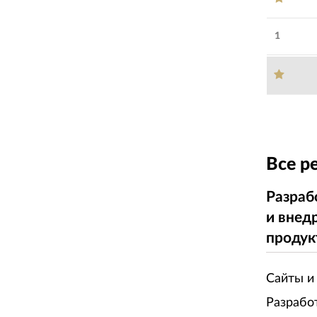
1
Все р
Разраб
и внед
продук
Сайты и
Разрабо