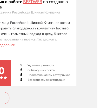
ыв о работе
BESTWEB
по созданию
а
казчика
Российская Шинная Компания
т лица Российской Шинной Компании хотим
ыразить благодарность коллективу Бэствэб,
а очень грамотный подход к делу, быстрое
еагирование на нюансы.Так держать.
одробнее
5
Удовлетворенность
0
5
Соблюдение сроков
5
Профессионализм сотрудников
5
Вероятность рекомендации