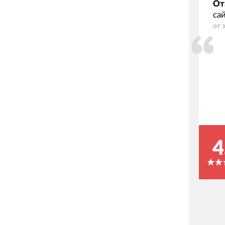
От
са
от 
4