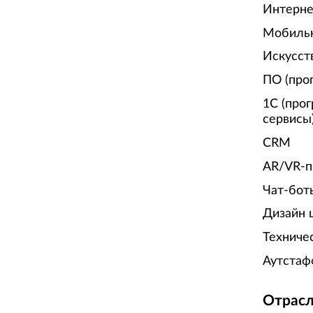
Интерне
Мобиль
Искусст
ПО (про
1С (про
сервисы
CRM
AR/VR-п
Чат-бот
Дизайн 
Техниче
Аутстаф
Отрасл