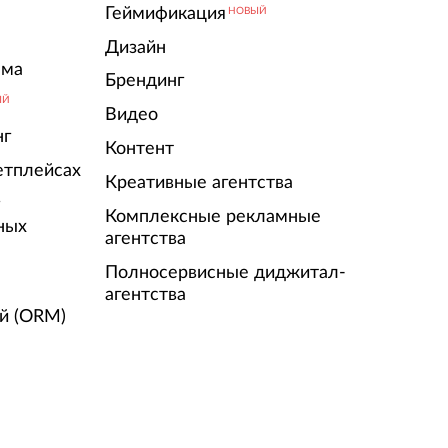
Геймификация
НОВЫЙ
Дизайн
ама
Брендинг
ЫЙ
Видео
нг
Контент
етплейсах
Креативные агентства
г
Комплексные рекламные
ных
агентства
Полносервисные диджитал-
агентства
й (ORM)