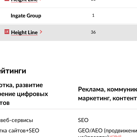
Ingate Group
1
Height Line
36
ейтинги
отка, развитие
Реклама, коммуник
рение цифровых
маркетинг, контен
тов
 веб-сервисы
SEO
тка сайтов+SEO
GEO/AEO (продвижени
НОВЫЙ