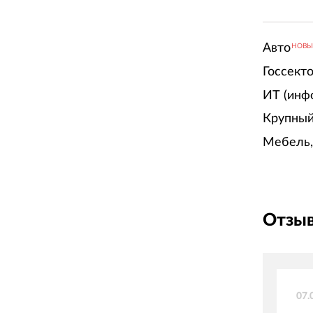
Авто
НОВ
Госсект
ИТ (инф
Крупный
Мебель,
Отзыв
07.