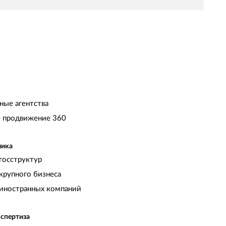
ные агентства
 продвижение 360
чика
госструктур
крупного бизнеса
иностранных компаний
кспертиза