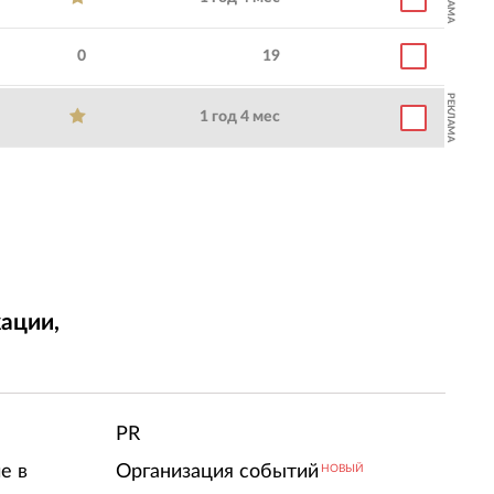
0
19
РЕКЛАМА
1 год 4 мес
ации,
т
PR
е в
Организация событий
НОВЫЙ