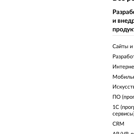
Разраб
и внед
продук
Сайты и
Разрабо
Интерне
Мобиль
Искусст
ПО (про
1С (про
сервисы
CRM