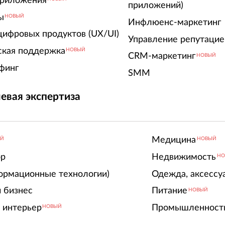
риложения
приложений)
ы
НОВЫЙ
Инфлюенс-маркетинг
цифровых продуктов (UX/UI)
Управление репутацие
ская поддержка
НОВЫЙ
CRM-маркетинг
НОВЫЙ
финг
SMM
евая экспертиза
Медицина
ЫЙ
НОВЫЙ
ор
Недвижимость
НО
ормационные технологии)
Одежда, аксессу
 бизнес
Питание
НОВЫЙ
 интерьер
Промышленност
НОВЫЙ