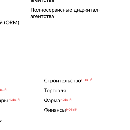
агентства
Полносервисные диджитал-
агентства
й (ORM)
Строительство
НОВЫЙ
Торговля
ВЫЙ
ары
Фарма
НОВЫЙ
НОВЫЙ
Финансы
НОВЫЙ
ь