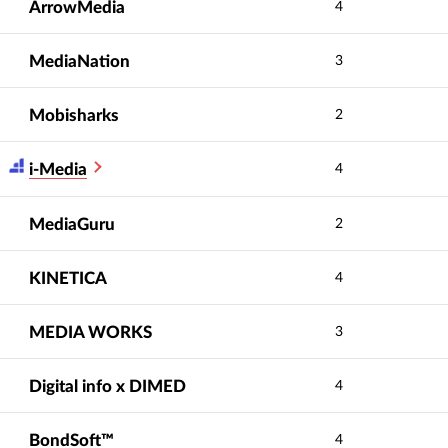
ArrowMedia
4
MediaNation
3
Mobisharks
2
i-Media
4
MediaGuru
2
KINETICA
4
MEDIA WORKS
3
Digital info x DIMED
4
BondSoft™
4