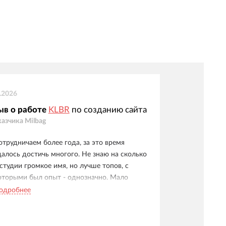
.2026
ыв о работе
KLBR
по созданию сайта
казчика
Milbag
отрудничаем более года, за это время
далось достичь многого. Не знаю на сколько
 студии громкое имя, но лучше топов, с
оторыми был опыт - однозначно. Мало
юрократии, много результата и
одробнее
овлеченности. Наверное, лучшие, с кем
риходилось работать.