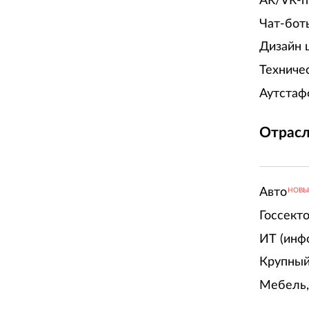
AR/VR-п
Чат-бот
Дизайн 
Техниче
Аутстаф
Отрасл
Авто
НОВ
Госсект
ИТ (инф
Крупный
Мебель,