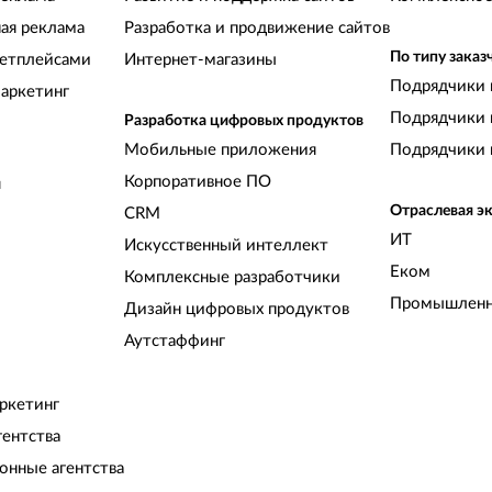
ная реклама
Разработка и продвижение сайтов
По типу заказ
кетплейсами
Интернет-магазины
Подрядчики 
аркетинг
Подрядчики 
Разработка цифровых продуктов
Мобильные приложения
Подрядчики 
Корпоративное ПО
и
Отраслевая э
CRM
ИТ
Искусственный интеллект
Еком
Комплексные разработчики
Промышленн
Дизайн цифровых продуктов
Аутстаффинг
ркетинг
гентства
нные агентства