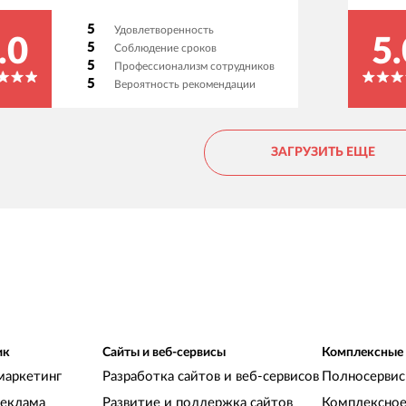
Особенно ценим внимательное отношение к
5
Удовлетворенность
деталям и готовность предлагать разные
.0
5.
5
Соблюдение сроков
варианты реализации поставленных задач.
5
Профессионализм сотрудников
5
Вероятность рекомендации
ЗАГРУЗИТЬ ЕЩЕ
ик
Сайты и веб-сервисы
Комплексные
маркетинг
Разработка сайтов и веб-сервисов
Полносервис
реклама
Развитие и поддержка сайтов
Комплексное