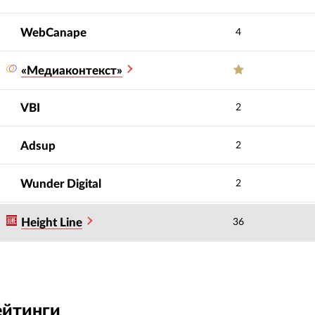
WebCanape
4
«Медиаконтекст»
VBI
2
Adsup
2
Wunder Digital
2
Height Line
36
ейтинги