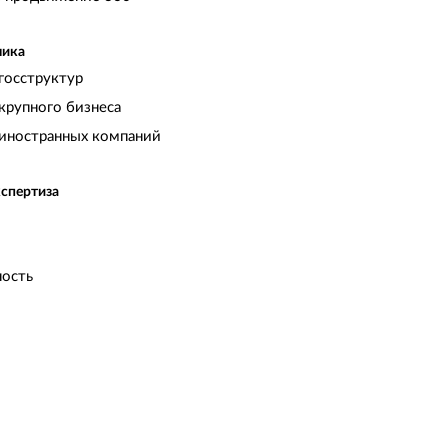
чика
госструктур
крупного бизнеса
иностранных компаний
кспертиза
ость