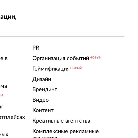
ации,
т
PR
е в
Организация событий
НОВЫЙ
Геймификация
НОВЫЙ
Дизайн
ама
Брендинг
ЫЙ
Видео
нг
Контент
етплейсах
Креативные агентства
г
Комплексные рекламные
ных