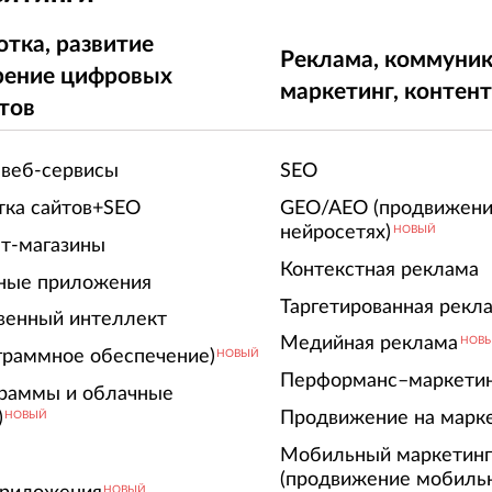
отка, развитие
Реклама, коммуник
рение цифровых
маркетинг, контен
тов
 веб-сервисы
SEO
тка сайтов+SEO
GEO/AEO (продвижени
нейросетях)
НОВЫЙ
т-магазины
Контекстная реклама
ные приложения
Таргетированная рекл
венный интеллект
Медийная реклама
НОВ
граммное обеспечение)
НОВЫЙ
Перформанс–маркети
граммы и облачные
)
Продвижение на марк
НОВЫЙ
Мобильный маркетин
(продвижение мобиль
НОВЫЙ