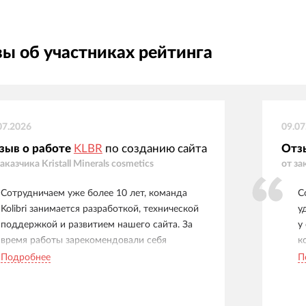
ы об участниках рейтинга
07.2026
09.07
зыв о работе
KLBR
по созданию сайта
Отз
заказчика
Kristall Minerals cosmetics
от за
Сотрудничаем уже более 10 лет, команда
С
Kolibri занимается разработкой, технической
у
поддержкой и развитием нашего сайта. За
у
время работы зарекомендовали себя
к
надежным партнером: задачи выполняются
б
Подробнее
П
качественно и в согласованные сроки,
в
возникающие вопросы решаются оперативно,
п
менеджеры всегда на связи и готовы помочь.