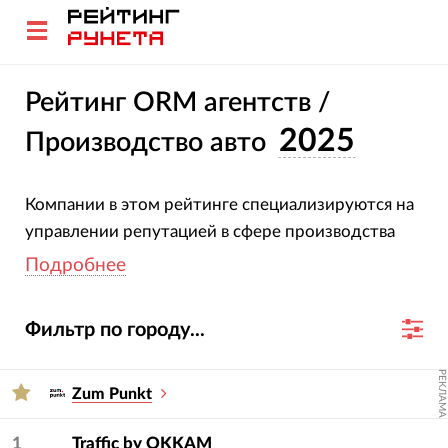
Рейтинг ORM агентств /
2025
Производство авто
Компании в этом рейтинге специализируются на
управлении репутацией в сфере производства
авто. Все участники подтвердили свою
Подробнее
специализацию и опыт. Оценка агентств основана
на глубоком анализе их проектов, услуг,
Фильтр по городу...
отраслевой экспертизы и достижений за 2023-
2024 гг.
РЕКЛАМА
Zum Punkt
Для подбора подрядчика используйте фильтры
— услугу и сферу.
1
Traffic by OKKAM