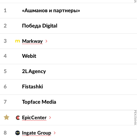
— услугу и сферу.
1
«Ашманов и партнеры»
2
Победа Digital
3
Markway
4
Webit
5
2L Agency
6
Fistashki
7
Topface Media
РЕКЛАМА
EpicCenter
8
Ingate Group