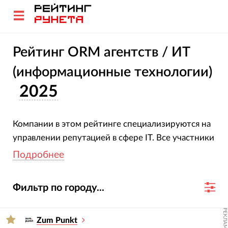
Рейтинг ORM агентств / ИТ
(информационные технологии)
2025
Компании в этом рейтинге специализируются на
управлении репутацией в сфере IT. Все участники
подтвердили свою специализацию и опыт.
Подробнее
Оценка агентств основана на глубоком анализе
их проектов, услуг, отраслевой экспертизы и
Фильтр по городу...
достижений за 2023-2024 гг.
РЕКЛАМА
Для подбора подрядчика используйте фильтры
Zum Punkt