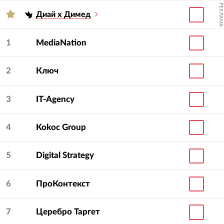
РЕКЛАМА
Диай х Димед
1
MediaNation
2
Ключ
3
IT-Agency
4
Kokoc Group
5
Digital Strategy
6
ПроКонтекст
7
Церебро Таргет