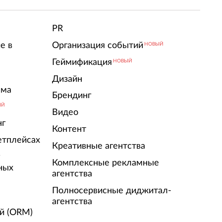
PR
е в
Организация событий
НОВЫЙ
Геймификация
НОВЫЙ
Дизайн
ама
Брендинг
ЫЙ
Видео
нг
Контент
етплейсах
Креативные агентства
г
Комплексные рекламные
ных
агентства
Полносервисные диджитал-
агентства
й (ORM)