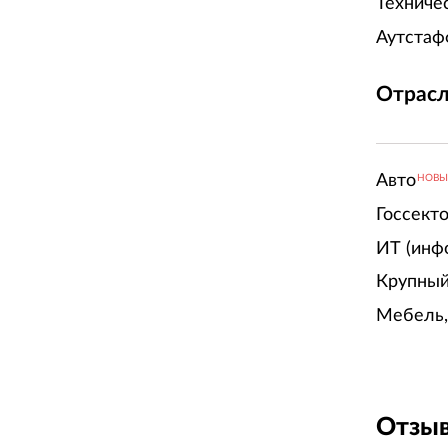
Техниче
Аутстаф
Отрасл
Авто
НОВ
Госсект
ИТ (инф
Крупный
Мебель,
Отзыв