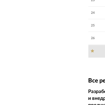
23
24
25
26
Все р
Разраб
и внед