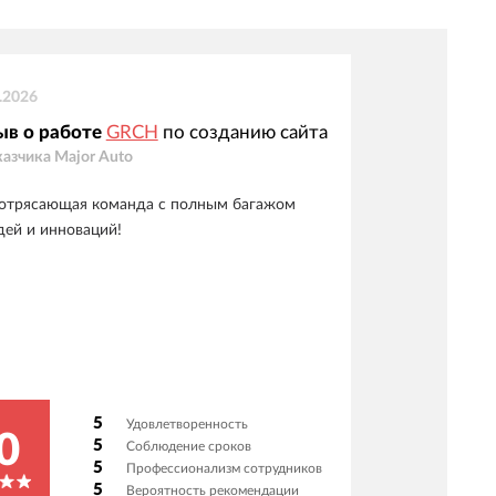
.2026
ыв о работе
GRCH
по созданию сайта
казчика
Major Auto
отрясающая команда с полным багажом
дей и инноваций!
5
Удовлетворенность
0
5
Соблюдение сроков
5
Профессионализм сотрудников
5
Вероятность рекомендации