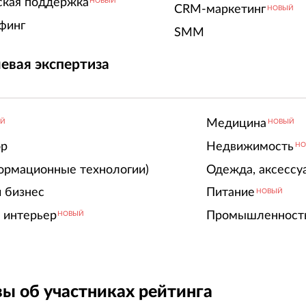
ская поддержка
НОВЫЙ
CRM-маркетинг
НОВЫЙ
финг
SMM
евая экспертиза
Медицина
ЫЙ
НОВЫЙ
ор
Недвижимость
НО
ормационные технологии)
Одежда, аксессу
 бизнес
Питание
НОВЫЙ
 интерьер
Промышленност
НОВЫЙ
ы об участниках рейтинга