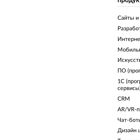
продук
Сайты и
Разрабо
Интерне
Мобиль
Искусст
ПО (про
1С (про
сервисы
CRM
AR/VR-п
Чат-бот
Дизайн 