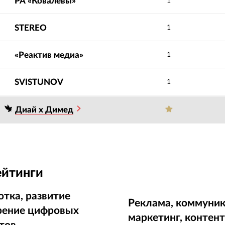
РА «Ковалевы»
1
STEREO
1
«Реактив медиа»
1
SVISTUNOV
1
Диай х Димед
ейтинги
отка, развитие
Реклама, коммуник
рение цифровых
маркетинг, контен