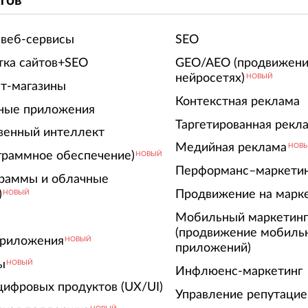
тов
 веб-сервисы
SEO
тка сайтов+SEO
GEO/AEO (продвижени
нейросетях)
НОВЫЙ
т-магазины
Контекстная реклама
ные приложения
Таргетированная рекл
венный интеллект
Медийная реклама
НОВ
граммное обеспечение)
НОВЫЙ
Перформанс–маркети
граммы и облачные
)
Продвижение на марк
НОВЫЙ
Мобильный маркетин
(продвижение мобиль
риложения
НОВЫЙ
приложений)
ы
НОВЫЙ
Инфлюенс-маркетинг
цифровых продуктов (UX/UI)
Управление репутацие