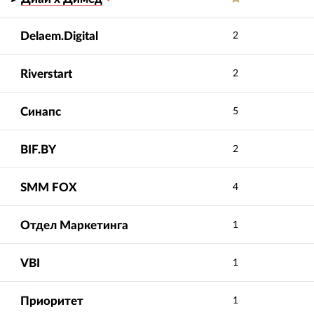
Delaem.Digital
2
Riverstart
2
Синапс
5
BIF.BY
2
SMM FOX
4
Отдел Маркетинга
1
VBI
1
Приоритет
1