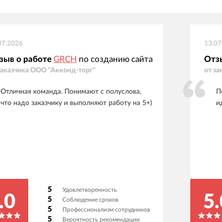
07.2026
13.07
зыв о работе
GRCH
по созданию сайта
Отз
заказчика
ООО "Акконд-торг"
от за
Отличная команда. Понимают с полуслова,
П
что надо заказчику и выполняют работу на 5+)
и
5
Удовлетворенность
.0
5.
5
Соблюдение сроков
5
Профессионализм сотрудников
5
Вероятность рекомендации