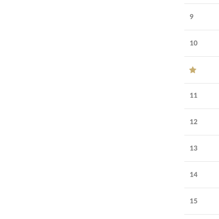
22
года
компании:
9
УЗНАТЬ БОЛЬШЕ
СПОНСОР
10
11
12
13
14
15