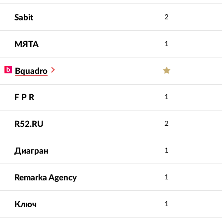
Sabit
2
МЯТА
1
Bquadro
F P R
1
R52.RU
2
Диагран
1
Remarka Agency
1
Ключ
1