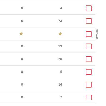
0
4
0
73
РЕКЛАМА
0
13
0
20
0
5
0
14
0
7