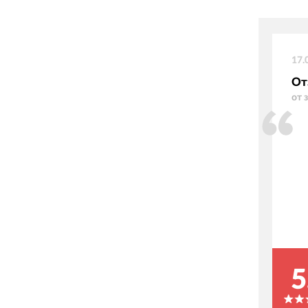
17.
От
от 
5