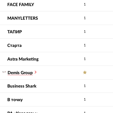
FACE FAMILY
1
MANYLETTERS
1
ТАПИР
1
Старта
1
Astra Marketing
1
Demis Group
Business Shark
1
В точку
1