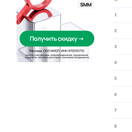
1
2
3
4
5
Обратите внимание
6
Demis Group
:
digital-
агентство № 1 в России
7
Количество
Более 100
сотрудников:
8
Возраст