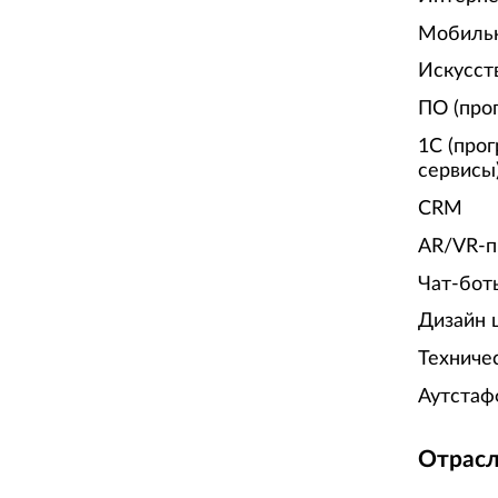
Мобиль
Искусст
ПО (про
1С (про
сервисы
CRM
AR/VR-п
Чат-бот
Дизайн 
Техниче
Аутстаф
Отрасл