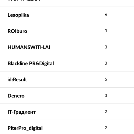
Lesopilka
6
ROIburo
3
HUMANSWITH.AI
3
Blackline PR&Digital
3
id:Result
5
Denero
3
IT-Градиент
2
PiterPro_digital
2