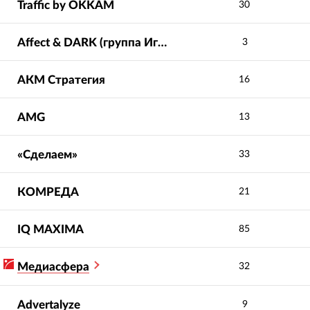
Traffic by OKKAM
30
Affect & DARK (группа Игроник)
3
АКМ Стратегия
16
AMG
13
«Сделаем»
33
КОМРЕДА
21
IQ МAXIMA
85
Медиасфера
32
Advertalyze
9