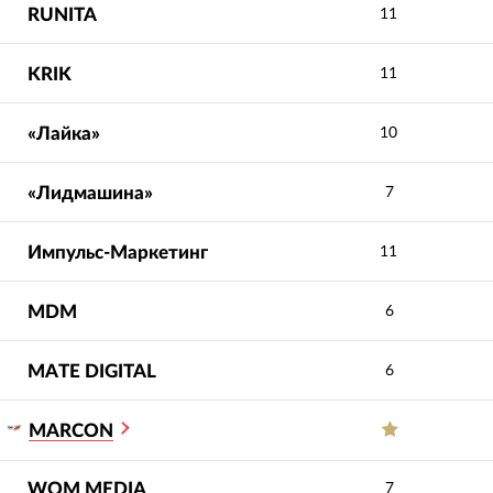
RUNITA
11
KRIK
11
«Лайка»
10
«Лидмашина»
7
Импульс-Маркетинг
11
MDM
6
MATE DIGITAL
6
MARCON
WOM MEDIA
7