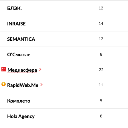
БЛЭК.
12
INRAISE
14
SEMANTICA
12
О'Смысле
8
Медиасфера
22
RapidWeb.Me
11
Комплето
9
Hola Agency
8