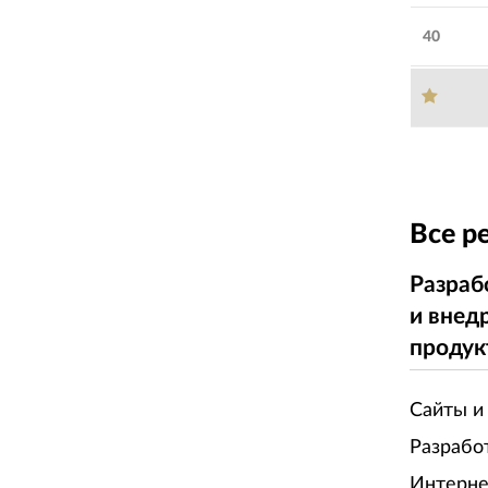
40
Все р
Разраб
и внед
продук
Сайты и
Разрабо
Интерне