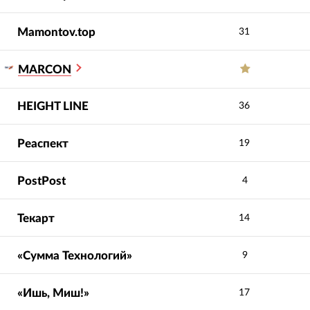
Mamontov.top
31
MARCON
HEIGHT LINE
36
Реаспект
19
PostPost
4
Текарт
14
«Сумма Технологий»
9
«Ишь, Миш!»
17