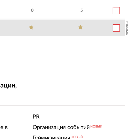
0
5
РЕКЛАМА
ации,
т
PR
е в
Организация событий
НОВЫЙ
Геймификация
НОВЫЙ