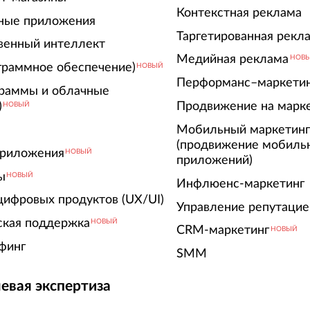
Контекстная реклама
ные приложения
Таргетированная рекл
венный интеллект
Медийная реклама
НОВ
граммное обеспечение)
НОВЫЙ
Перформанс–маркети
граммы и облачные
)
Продвижение на марк
НОВЫЙ
Мобильный маркетин
(продвижение мобиль
риложения
НОВЫЙ
приложений)
ы
НОВЫЙ
Инфлюенс-маркетинг
цифровых продуктов (UX/UI)
Управление репутацие
ская поддержка
НОВЫЙ
CRM-маркетинг
НОВЫЙ
финг
SMM
евая экспертиза