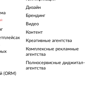
Дизайн
ама
Брендинг
ЫЙ
Видео
нг
Контент
етплейсах
Креативные агентства
г
Комплексные рекламные
ных
агентства
Полносервисные диджитал-
агентства
й (ORM)