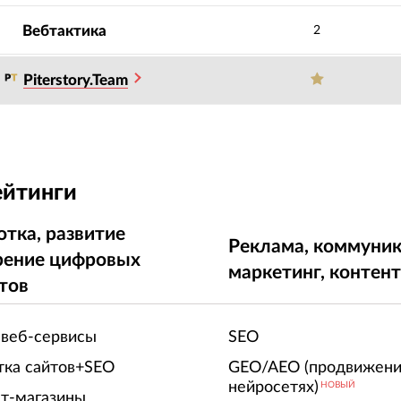
Вебтактика
2
Piterstory.Team
ейтинги
отка, развитие
Реклама, коммуник
рение цифровых
маркетинг, контен
тов
 веб-сервисы
SEO
тка сайтов+SEO
GEO/AEO (продвижени
нейросетях)
НОВЫЙ
т-магазины