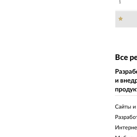
1
Все р
Разраб
и внед
продук
Сайты и
Разрабо
Интерне