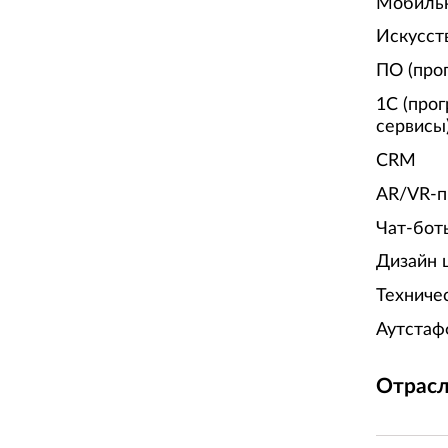
Мобиль
Искусст
ПО (про
1С (про
сервисы
CRM
AR/VR-п
Чат-бот
Дизайн 
Техниче
Аутстаф
Отрасл