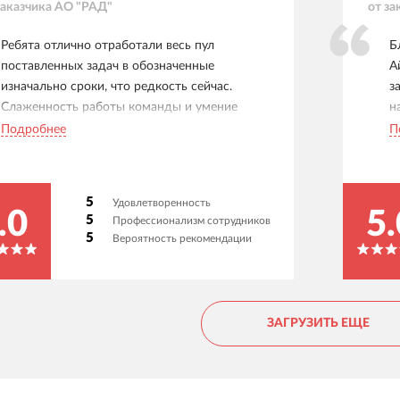
заказчика
АО "РАД"
от за
Ребята отлично отработали весь пул
Б
поставленных задач в обозначенные
А
изначально сроки, что редкость сейчас.
з
Слаженность работы команды и умение
н
подстроиться под требования и ценности
п
Подробнее
П
заказчика - наверное одно из основных
в
преимуществ.
п
п
5
Удовлетворенность
А
.0
5.
5
Профессионализм сотрудников
с
5
Вероятность рекомендации
п
н
ЗАГРУЗИТЬ ЕЩЕ