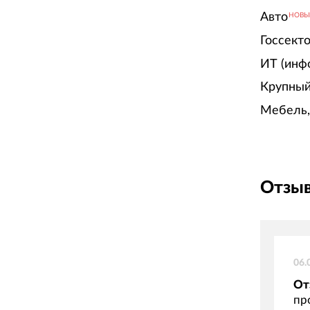
Авто
НОВ
Госсект
ИТ (инф
Крупный
Мебель,
Отзыв
06.
От
пр