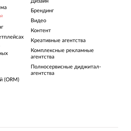
Дизайн
ама
Брендинг
ЫЙ
Видео
нг
Контент
етплейсах
Креативные агентства
г
Комплексные рекламные
ных
агентства
Полносервисные диджитал-
агентства
й (ORM)