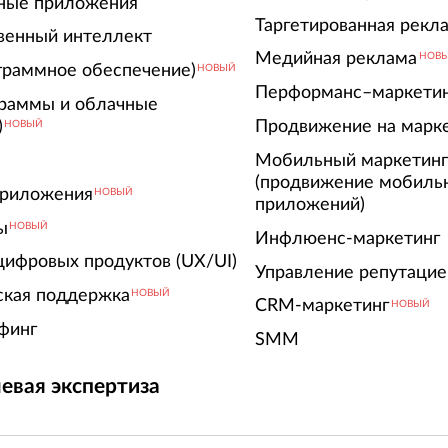
ные приложения
Таргетированная рекл
венный интеллект
Медийная реклама
НОВ
граммное обеспечение)
НОВЫЙ
Перформанс–маркети
граммы и облачные
)
Продвижение на марк
НОВЫЙ
Мобильный маркетин
(продвижение мобиль
риложения
НОВЫЙ
приложений)
ы
НОВЫЙ
Инфлюенс-маркетинг
цифровых продуктов (UX/UI)
Управление репутацие
ская поддержка
НОВЫЙ
CRM-маркетинг
НОВЫЙ
финг
SMM
евая экспертиза