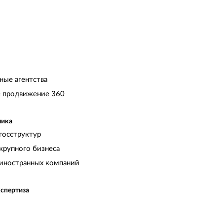
ные агентства
 продвижение 360
чика
госструктур
крупного бизнеса
иностранных компаний
кспертиза