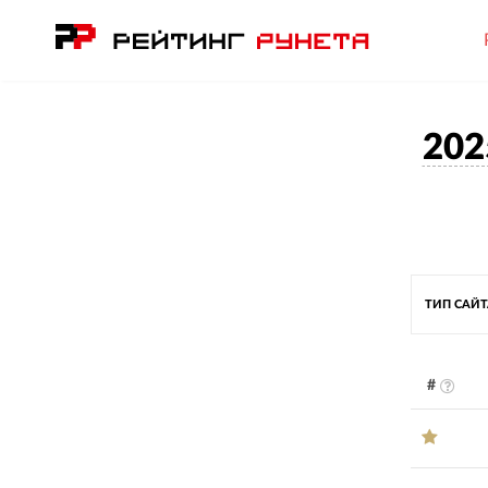
202
ТИП САЙ
#