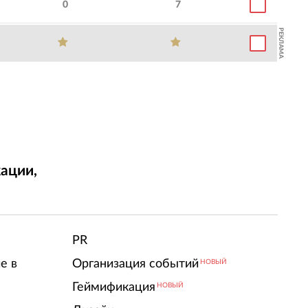
0
7
РЕКЛАМА
ации,
т
PR
е в
Организация событий
НОВЫЙ
Геймификация
НОВЫЙ