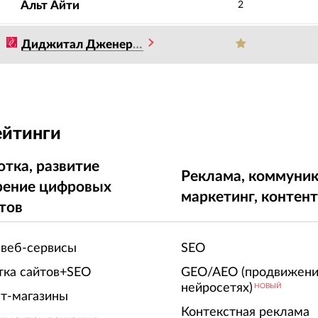
Альт Айти
2
Диджитал Дженерейшен
ейтинги
отка, развитие
Реклама, коммуник
рение цифровых
маркетинг, контен
тов
 веб-сервисы
SEO
тка сайтов+SEO
GEO/AEO (продвижени
нейросетях)
НОВЫЙ
т-магазины
Контекстная реклама