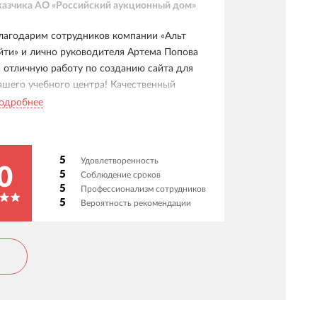
казчика
АО «Российский аукционный дом»
лагодарим сотрудников компании «Альт
йти» и лично руководителя Артема Попова
а отличную работу по созданию сайта для
ашего учебного центра! Качественный
одход к задачам, оперативное решение всех
одробнее
опросов, эффективное и, что немаловажно,
озитивное взаимодействие на всех этапах
роекта. Будем ли мы рекомендовать команду
5
Удовлетворенность
ртема всем, кто заинтересован в создании
0
5
Соблюдение сроков
айта? Однозначно, да! Видим ли мы
5
Профессионализм сотрудников
родолжение нашего сотрудничества над
5
Вероятность рекомендации
овыми проектами в будущем? Без вопросов!