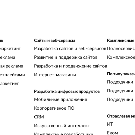
ик
Сайты и веб-сервисы
Комплексные
маркетинг
Разработка сайтов и веб-сервисов
Полносервис
реклама
Развитие и поддержка сайтов
Комплексное
ная реклама
Разработка и продвижение сайтов
По типу заказ
кетплейсами
Интернет-магазины
Подрядчики 
аркетинг
Подрядчики 
Разработка цифровых продуктов
Мобильные приложения
Подрядчики 
Корпоративное ПО
и
Отраслевая э
CRM
ИТ
Искусственный интеллект
Еком
Комплексные разработчики