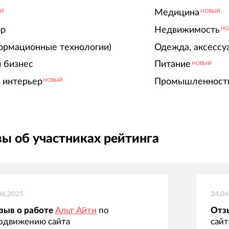
Медицина
ЫЙ
НОВЫЙ
ор
Недвижимость
НО
ормационные технологии)
Одежда, аксессу
 бизнес
Питание
НОВЫЙ
 интерьер
Промышленност
НОВЫЙ
ы об участниках рейтинга
06.2025
24.04
зыв о работе
Альт Айти
по
Отз
одвижению сайта
сайт