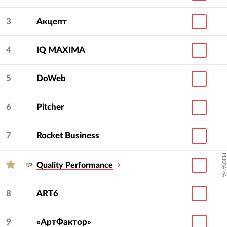
3
Акцепт
4
IQ МAXIMA
5
DoWeb
6
Pitcher
7
Rocket Business
РЕКЛАМА
Quality Performance
8
ART6
9
«АртФактор»