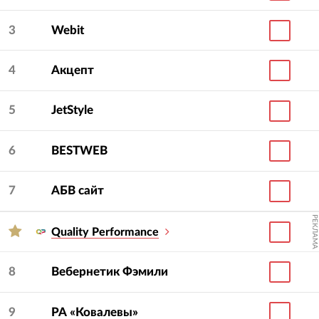
3
Webit
4
Акцепт
5
JetStyle
6
BESTWEB
7
АБВ сайт
РЕКЛАМА
Quality Performance
8
Вебернетик Фэмили
9
РА «Ковалевы»