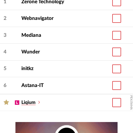
1
Zerone Technology
2
Webnavigator
3
Mediana
4
Wunder
5
initkz
6
Astana-IT
РЕКЛАМА
Liqium