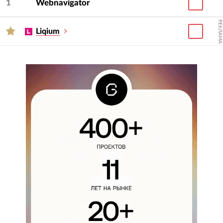
1
Webnavigator
РЕКЛАМА
Liqium