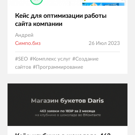
Кейс для оптимизации работы
сайта компании
Андрей
Симпо.биз
26 Июл 2023
#
SEO
#
Комплекс услуг
#
Создание
сайтов
#
Программирование