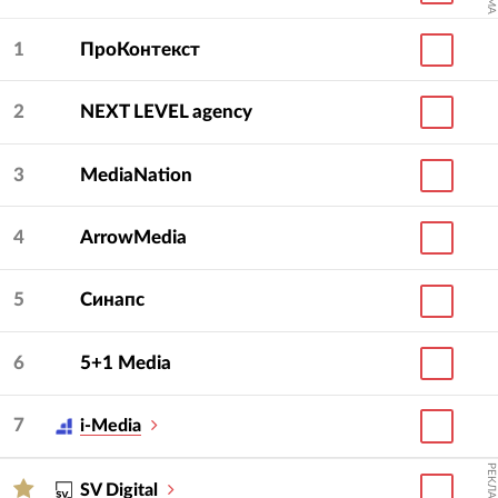
1
ПроКонтекст
2
NEXT LEVEL agency
3
MediaNation
4
ArrowMedia
5
Синапс
6
5+1 Media
7
i-Media
РЕКЛАМА
SV Digital