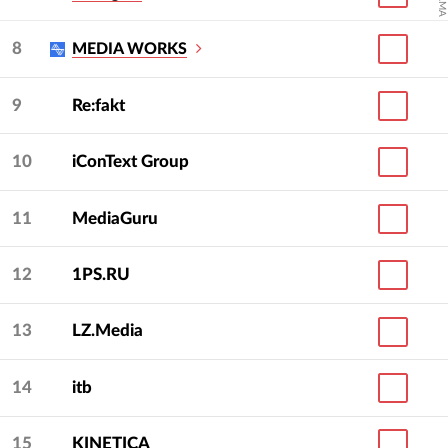
8
MEDIA WORKS
9
Re:fakt
10
iConText Group
11
MediaGuru
12
1PS.RU
13
LZ.Media
14
itb
15
KINETICA