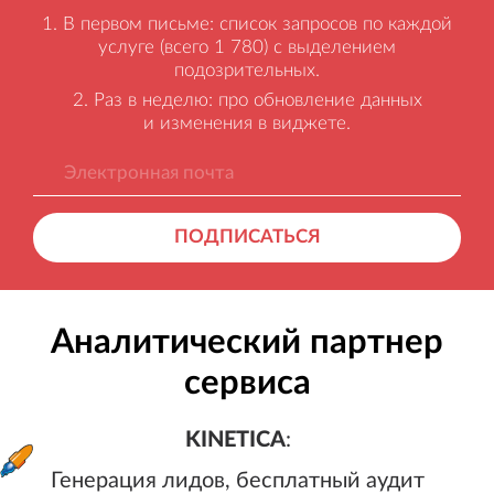
В первом письме: список запросов по каждой
услуге (всего 1 780) с выделением
подозрительных.
Раз в неделю: про обновление данных
и изменения в виджете.
ПОДПИСАТЬСЯ
Аналитический партнер
сервиса
KINETICA
:
Генерация лидов, бесплатный а
KINETICA
:
Генерация лидов, бесплатный аудит