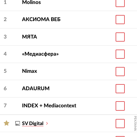
1
Molinos
2
АКСИОМА ВЕБ
3
МЯТА
4
«Медиасфера»
5
Nimax
6
ADAURUM
7
INDEX + Mediacontext
РЕКЛАМА
SV Digital