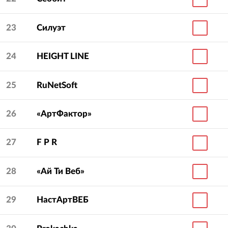
23
Силуэт
24
HEIGHT LINE
25
RuNetSoft
26
«АртФактор»
27
F P R
28
«Ай Ти Веб»
29
НастАртВЕБ