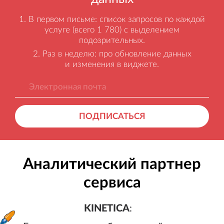
В первом письме: список запросов по каждой
услуге (всего 1 780) с выделением
подозрительных.
Раз в неделю: про обновление данных
и изменения в виджете.
ПОДПИСАТЬСЯ
Аналитический партнер
сервиса
KINETICA
:
Генерация лидов, бесплатный а
KINETICA
: