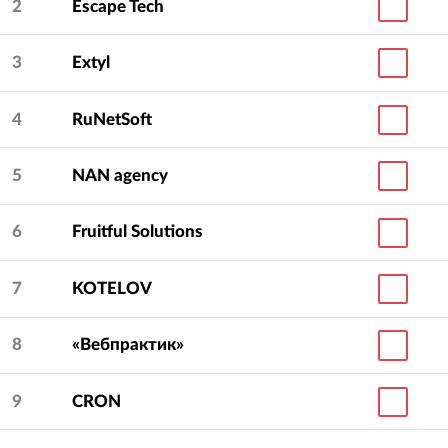
2
Escape Tech
3
Extyl
4
RuNetSoft
5
NAN agency
6
Fruitful Solutions
7
KOTELOV
8
«Вебпрактик»
9
CRON