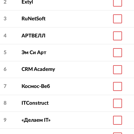
2
Extyl
3
RuNetSoft
4
АРТВЕЛЛ
5
Эм Си Арт
6
CRM Academy
7
Космос-Веб
8
ITConstruct
9
«Делаем IT»