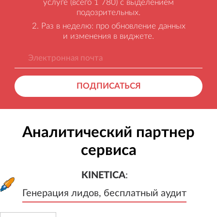
услуге (всего 1 780) с выделением
подозрительных.
Раз в неделю: про обновление данных
и изменения в виджете.
ПОДПИСАТЬСЯ
Аналитический партнер
сервиса
KINETICA
:
Генерация лидов, бесплатный а
KINETICA
:
Генерация лидов, бесплатный аудит