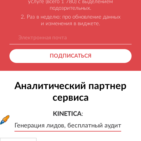
услуге (всего 1 780) с выделением
подозрительных.
Раз в неделю: про обновление данных
и изменения в виджете.
ПОДПИСАТЬСЯ
Аналитический партнер
сервиса
KINETICA
:
Генерация лидов, бесплатный а
KINETICA
:
Генерация лидов, бесплатный аудит