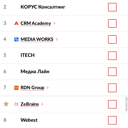
2
КОРУС Консалтинг
3
CRM Academy
4
MEDIA WORKS
5
ITECH
6
Медиа Лайн
7
RDN Group
РЕКЛАМА
ZeBrains
8
Webest