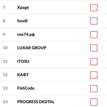
7
Xpage
8
fuse8
9
сео74.рф
10
LUXAR GROUP
11
ITOSU
12
КАФТ
13
FishCode
14
PROGRESS DIGITAL