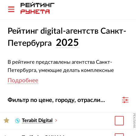
Рейтинг digital-агентств Санкт-
2025
Петербурга
В рейтинге представлены агентства Санкт-
Петербурга, умеющие делать комплексные
диджитал-проекты.
Подробнее
При создании рейтинга мы оценивали выручку,
Фильтр по цене, городу, отрасли...
число клиентов и средний срок работы с ними,
опыт и специализацию на комплексе услуг.
РЕКЛАМА
Подробнее о методике
Terabit Digital
Как пользоваться рейтингом для выбора