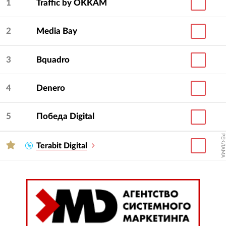
1
Traffic by OKKAM
подрядчика?
Рекомендуем выбрать агентство по опыту
2
Media Bay
работы с нужной отраслью и бизнесом вашего
размера.
3
Bquadro
На странице агентства есть его описание,
4
Denero
контакты, цены на услуги, портфолио и отзывы.
Обратиться к агентству можно напрямую или
5
Победа Digital
через тендер (поставьте галочку «Пригласить
РЕКЛАМА
в тендер»).
Terabit Digital