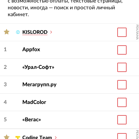
с возможностью оплаты, текстовые страницы,
новости, иногда — поиск и простой личный
кабинет.
РЕКЛАМА
KISLOROD
1
Appfox
2
«Урал-Софт»
3
Мегагрупп.ру
4
MadColor
5
«Вегас»
РЕКЛАМА
Сoding Тeam