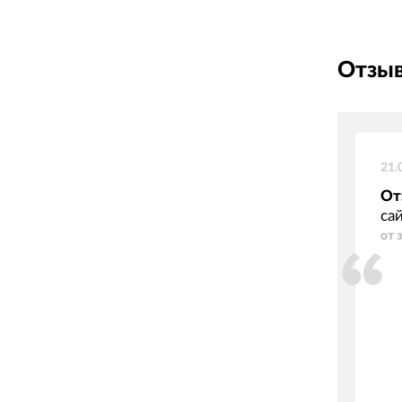
Отзыв
21.
От
са
от 