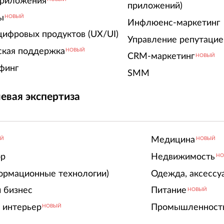
риложения
приложений)
ы
НОВЫЙ
Инфлюенс-маркетинг
цифровых продуктов (UX/UI)
Управление репутацие
ская поддержка
НОВЫЙ
CRM-маркетинг
НОВЫЙ
финг
SMM
евая экспертиза
Медицина
ЫЙ
НОВЫЙ
ор
Недвижимость
НО
ормационные технологии)
Одежда, аксессу
 бизнес
Питание
НОВЫЙ
 интерьер
Промышленност
НОВЫЙ