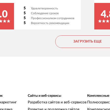
компании на отраслевых площадках и картах.
5
Удовлетворенность
Более того, сейчас клиенты находят нас не
.0
4.
5
Соблюдение сроков
только в Google и Яндекс, но и по
5
Профессионализм сотрудников
рекомендациям нейросетей. Мы видим, что
5
Вероятность рекомендации
мы не только идем в ногу со временем, но и
задаем тренды в своей сфере. Большое
спасибо команде Qmedia!
ЗАГРУЗИТЬ ЕЩЕ
ик
Сайты и веб-сервисы
Комплексные
маркетинг
Разработка сайтов и веб-сервисов
Полносервис
реклама
Развитие и поддержка сайтов
Комплексное