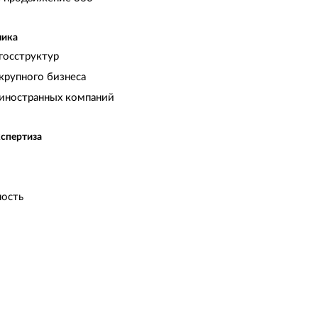
чика
госструктур
крупного бизнеса
иностранных компаний
кспертиза
ость