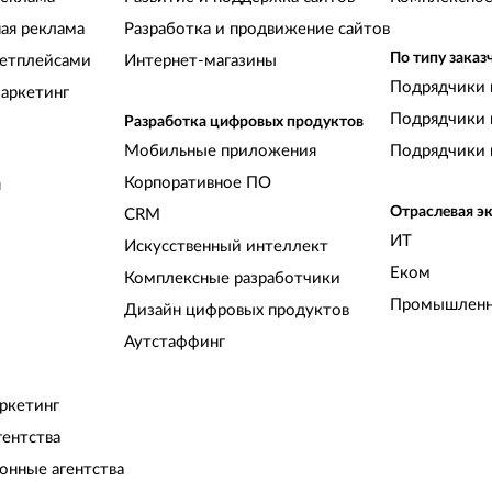
ная реклама
Разработка и продвижение сайтов
По типу заказ
кетплейсами
Интернет-магазины
Подрядчики 
аркетинг
Подрядчики 
Разработка цифровых продуктов
Мобильные приложения
Подрядчики 
Корпоративное ПО
и
Отраслевая э
CRM
ИТ
Искусственный интеллект
Еком
Комплексные разработчики
Промышленн
Дизайн цифровых продуктов
Аутстаффинг
ркетинг
гентства
нные агентства