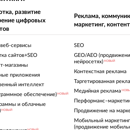
отка, развитие
Реклама, коммуник
рение цифровых
маркетинг, контен
тов
 веб-сервисы
SEO
тка сайтов+SEO
GEO/AEO (продвижени
нейросетях)
НОВЫЙ
т-магазины
Контекстная реклама
ные приложения
Таргетированная рекл
венный интеллект
Медийная реклама
НОВ
граммное обеспечение)
НОВЫЙ
Перформанс–маркети
граммы и облачные
)
Продвижение на марк
НОВЫЙ
Мобильный маркетин
(продвижение мобиль
НОВЫЙ