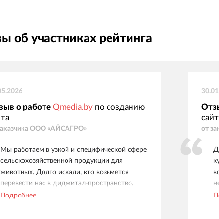
ы об участниках рейтинга
05.2026
30.01
зыв о работе
Qmedia.by
по созданию
Отз
йта
сайт
заказчика
ООО «АЙСАГРО»
от за
Мы работаем в узкой и специфической сфере
Д
сельскохозяйственной продукции для
к
животных. Долго искали, кто возьмется
в
перевести нас в диджитал-пространство.
н
Выбрали Qmedia и не прогадали. Ребята
л
Подробнее
П
разработали нам сайт, оптимизировали его
а
под поисковики, завели и наполнили аккаунты