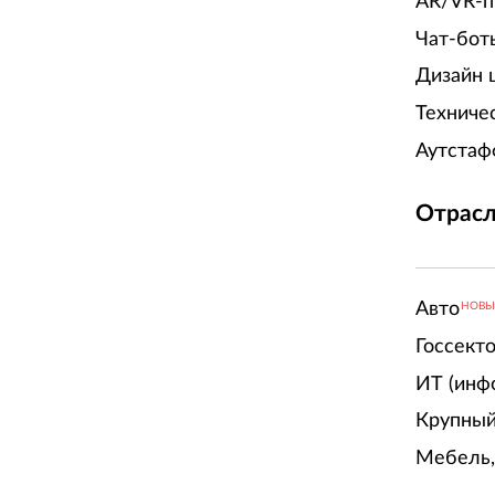
AR/VR-п
Чат-бот
Дизайн 
Техниче
Аутстаф
Отрасл
Авто
НОВ
Госсект
ИТ (инф
Крупный
Мебель,