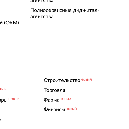
агентства
Полносервисные диджитал-
агентства
й (ORM)
Строительство
НОВЫЙ
Торговля
ВЫЙ
ары
Фарма
НОВЫЙ
НОВЫЙ
Финансы
НОВЫЙ
ь