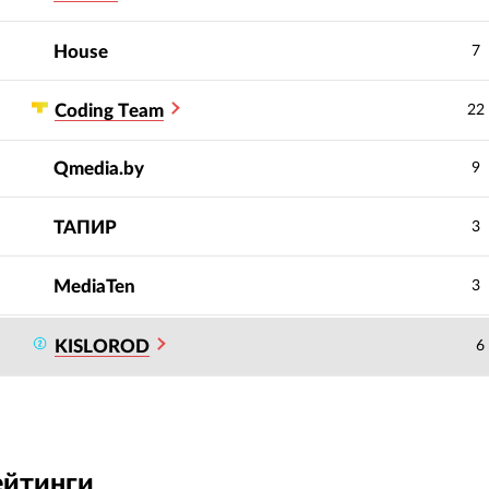
House
7
Сoding Тeam
22
Qmedia.by
9
ТАПИР
3
MediaTen
3
KISLOROD
6
ейтинги