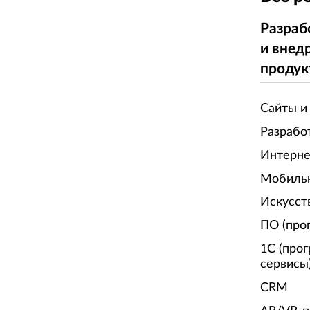
Разраб
и внед
продук
Сайты и
Разрабо
Интерне
Мобиль
Искусст
ПО (про
1С (про
сервисы
CRM