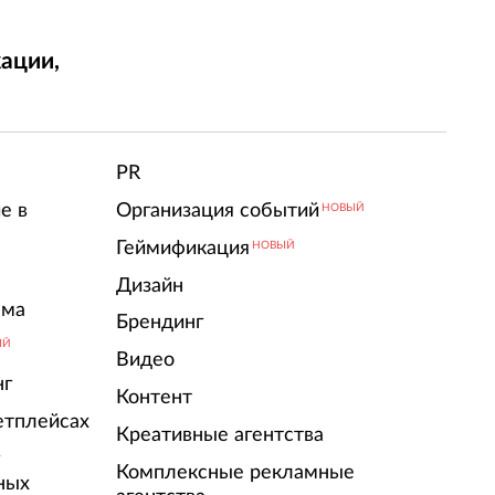
ации,
т
PR
е в
Организация событий
НОВЫЙ
Геймификация
НОВЫЙ
Дизайн
ама
Брендинг
ЫЙ
Видео
нг
Контент
етплейсах
Креативные агентства
г
Комплексные рекламные
ных