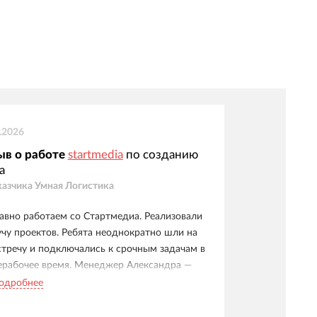
.2026
ыв о работе
startmedia
по созданию
а
казчика
Умная Логистика
авно работаем со Стартмедиа. Реализовали
учу проектов. Ребята неоднократно шли на
стречу и подключались к срочным задачам в
ерабочее время. Менеджер Александра —
учшая, спасибо ей за качественный
одробнее
ккаунтинг!