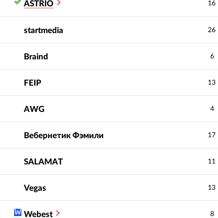
ASTRIO
16
startmedia
26
Braind
6
FEIP
13
AWG
4
Вебернетик Фэмили
17
SALAMAT
11
Vegas
13
Webest
8