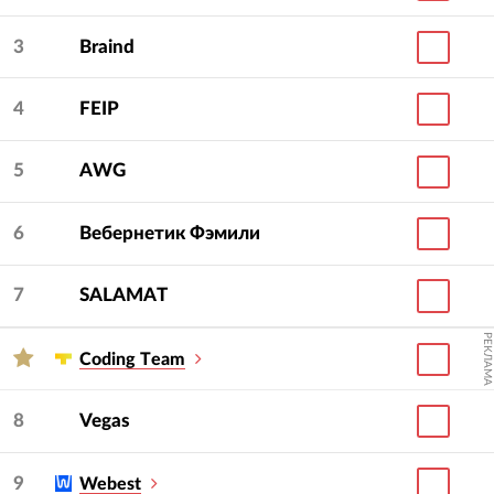
3
Braind
4
FEIP
5
AWG
6
Вебернетик Фэмили
7
SALAMAT
РЕКЛАМА
Сoding Тeam
8
Vegas
9
Webest