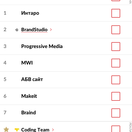
и выбирайте среди них лучшего.
1
Интаро
Мы регулярно обновляем информацию, чтобы
вы получали всегда только полезную
2
BrandStudio
и актуальную информацию. Функционал сайта
позволяет организовывать тендер между
3
Progressive Media
несколькими студиями, чтобы выбрать
действительно самое лучшее предложение.
4
MWI
5
АБВ сайт
6
Makeit
7
Braind
РЕКЛАМА
Сoding Тeam