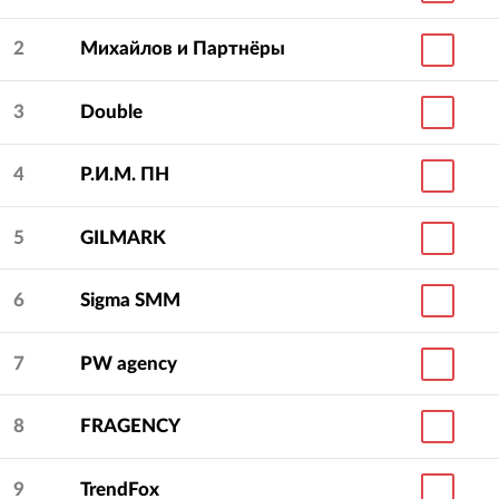
2
Михайлов и Партнёры
3
Double
4
Р.И.М. ПН
5
GILMARK
6
Sigma SMM
7
PW agency
8
FRAGENCY
9
TrendFox