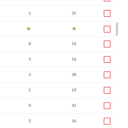
1
31
Диджитал-маркетинг под
Контекстная реклама
ключ, трафик и SEO-
CRM маркетинг,
РЕКЛАМА
оптимизация, построение
таргетированная рек
сквозной аналитики и
динамический
плотная работа с отделом
ремаркетинг, медийн
продаж клиента.
реклама, промостран
0
15
глубокая аналитика, 
отчетность. Рост про
десятков до сотен
миллионов выручки.
3
16
3
30
1
19
0
31
3
16