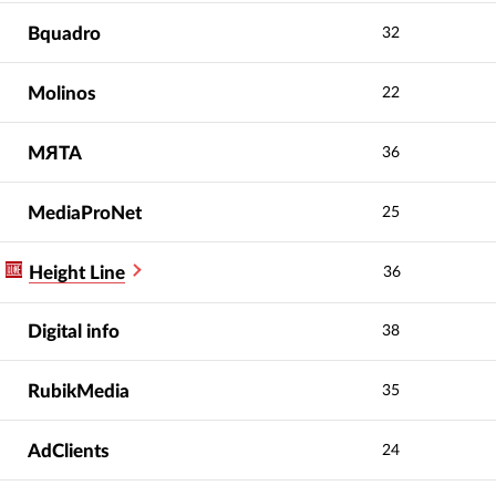
Bquadro
32
Molinos
22
МЯТА
36
MediaProNet
25
Height Line
36
Digital info
38
RubikMedia
35
AdClients
24