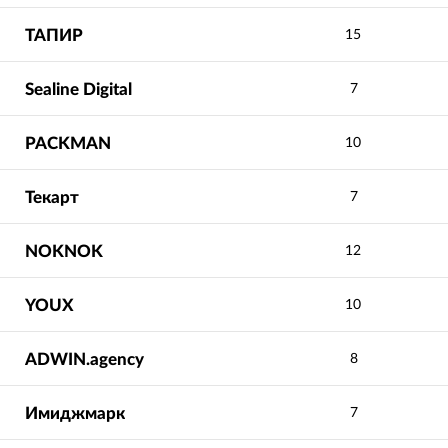
ТАПИР
15
Sealine Digital
7
PACKMAN
10
Текарт
7
NOKNOK
12
YOUX
10
ADWIN.agency
8
Имиджмарк
7