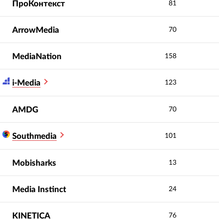
ПроКонтекст
81
ArrowMedia
70
MediaNation
158
i-Media
123
AMDG
70
Southmedia
101
Mobisharks
13
Media Instinct
24
KINETICA
76