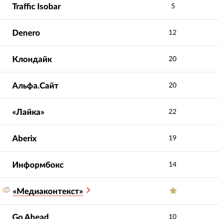
Traffic Isobar
5
Denero
12
Клондайк
20
Альфа.Сайт
20
«Лайка»
22
Aberix
19
Информбокс
14
«Медиаконтекст»
Go Ahead
10