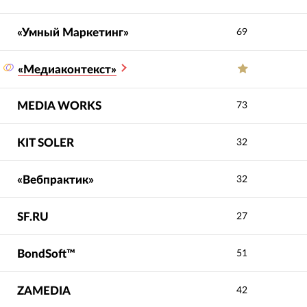
«Умный Маркетинг»
69
 реклама под ключ,
SEO-продвижение сайта
рение еженедельной
под ключ, расширение
тности, настройка
структуры каталога, on-
«Медиаконтекст»
итики от клика до
page оптимизация, работа
аж.
с ссылочной массой.
MEDIA WORKS
73
KIT SOLER
32
«Вебпрактик»
32
SF.RU
27
BondSoft™
51
ZAMEDIA
42