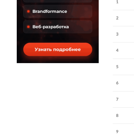
1
2
3
4
5
Обратите внимание
6
Height Line
:
с нами
7
прибыль растет! ROI маркетинг
8
от экспертов рынка
Количество
21-30
сотрудников:
9