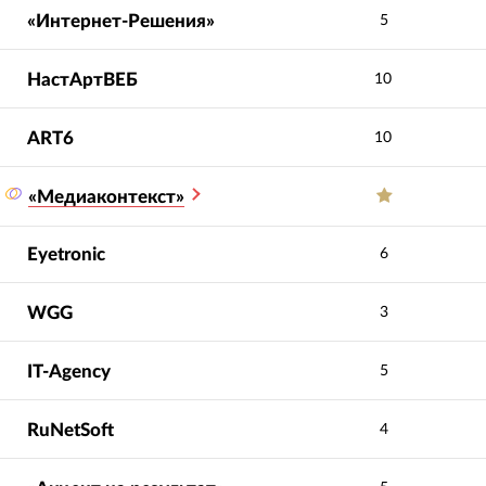
«Интернет-Решения»
5
НастАртВЕБ
10
ART6
10
«Медиаконтекст»
Eyetronic
6
WGG
3
IT-Agency
5
RuNetSoft
4