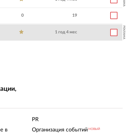
0
19
РЕКЛАМА
1 год 4 мес
ации,
т
PR
е в
Организация событий
НОВЫЙ