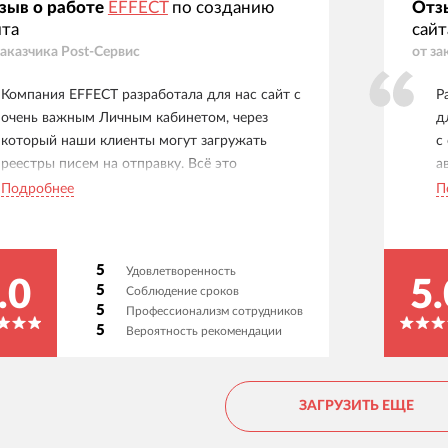
зыв о работе
EFFECT
по созданию
Отз
йта
сайт
заказчика
Post-Сервис
от за
Компания EFFECT разработала для нас сайт с
Р
очень важным Личным кабинетом, через
д
который наши клиенты могут загружать
с
реестры писем на отправку. Всё это
а
интегрировано с нашей 1С, которую также
с
Подробнее
П
дорабатывали под наши нужды. Ребята
л
огромные молодцы и профессионалы.
а
Работаем уже много лет, тех. поддержка
п
5
Удовлетворенность
всегда на связи, никогда ни в чем не
и
.0
5.
5
Соблюдение сроков
отказывают, всегда советуют как лучше. При
Н
5
Профессионализм сотрудников
этом ценник за час работы у них очень
р
5
Вероятность рекомендации
приемлемый. Советуем!
и
ЗАГРУЗИТЬ ЕЩЕ