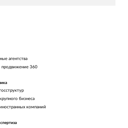
ные агентства
 продвижение 360
чика
госструктур
крупного бизнеса
иностранных компаний
кспертиза