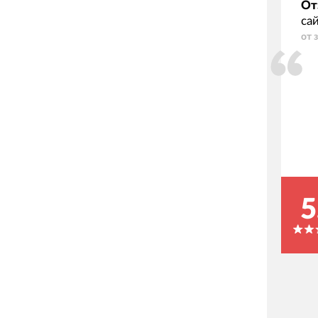
От
са
от 
5