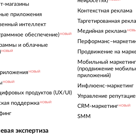
нейросетях)
т-магазины
Контекстная реклама
ные приложения
Таргетированная рекл
венный интеллект
Медийная реклама
НОВ
граммное обеспечение)
НОВЫЙ
Перформанс–маркети
граммы и облачные
)
Продвижение на марк
НОВЫЙ
Мобильный маркетин
(продвижение мобиль
риложения
НОВЫЙ
приложений)
ы
НОВЫЙ
Инфлюенс-маркетинг
цифровых продуктов (UX/UI)
Управление репутацие
ская поддержка
НОВЫЙ
CRM-маркетинг
НОВЫЙ
финг
SMM
евая экспертиза