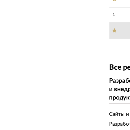
1
Все р
Разраб
и внед
продук
Сайты и
Разрабо