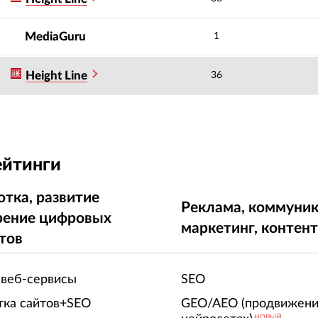
MediaGuru
1
Height Line
36
ейтинги
отка, развитие
Реклама, коммуник
рение цифровых
маркетинг, контен
тов
 веб-сервисы
SEO
тка сайтов+SEO
GEO/AEO (продвижени
НОВЫЙ