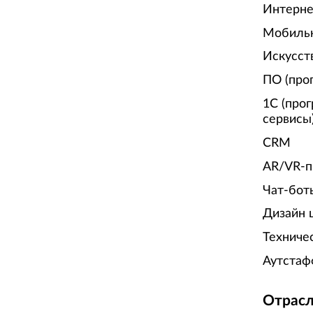
Интерне
Мобиль
Искусст
ПО (про
1С (про
сервисы
CRM
AR/VR-п
Чат-бот
Дизайн 
Техниче
Аутстаф
Отрасл