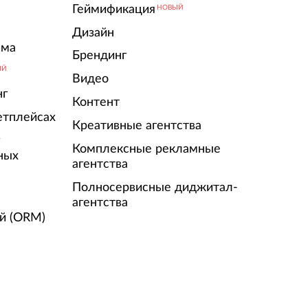
Геймификация
НОВЫЙ
Дизайн
ама
Брендинг
ЫЙ
Видео
нг
Контент
етплейсах
Креативные агентства
г
Комплексные рекламные
ных
агентства
Полносервисные диджитал-
агентства
й (ORM)