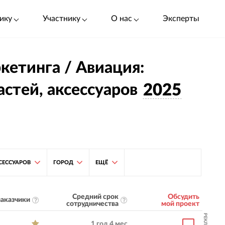
ику
Участнику
О нас
Эксперты
кетинга / Авиация:
стей, аксессуаров
2025
СЕССУАРОВ
ГОРОД
ЕЩЁ
Средний срок
Обсудить
аказчики
сотрудничества
мой проект
РЕКЛАМА
1 год 4 мес