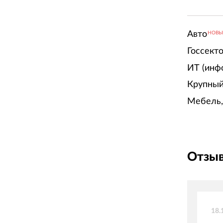
Авто
НОВ
Госсект
ИТ (инф
Крупный
Мебель,
Отзыв
18.