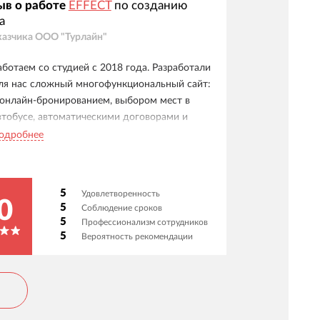
ыв о работе
EFFECT
по созданию
а
казчика
ООО "Турлайн"
аботаем со студией с 2018 года. Разработали
ля нас сложный многофункциональный сайт:
 онлайн-бронированием, выбором мест в
втобусе, автоматическими договорами и
истемой бонусов. Особо отмечаем удобные
одробнее
ичные кабинеты для клиентов, менеджеров и
гентов. Отдельное спасибо службе
оддержки - реагируют мгновенно, видна
5
Удовлетворенность
скренняя вовлеченность в наш проект.
0
5
Соблюдение сроков
адежный партнер - доверяем им и уверенно
5
Профессионализм сотрудников
екомендуем как ответственных
5
Вероятность рекомендации
сполнителей!