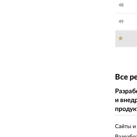
48
49
Все р
Разраб
и внед
продук
Сайты и
Разрабо