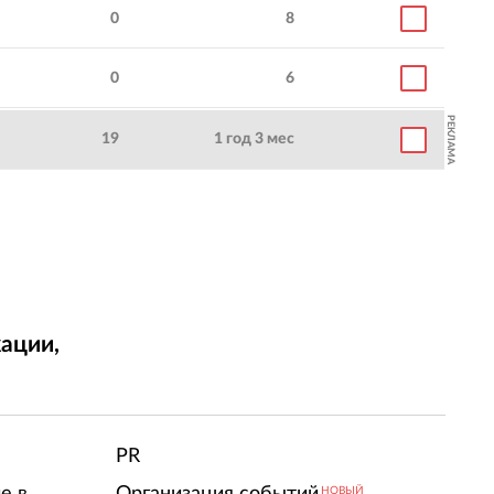
0
8
0
6
РЕКЛАМА
19
1 год 3 мес
ации,
т
PR
е в
Организация событий
НОВЫЙ