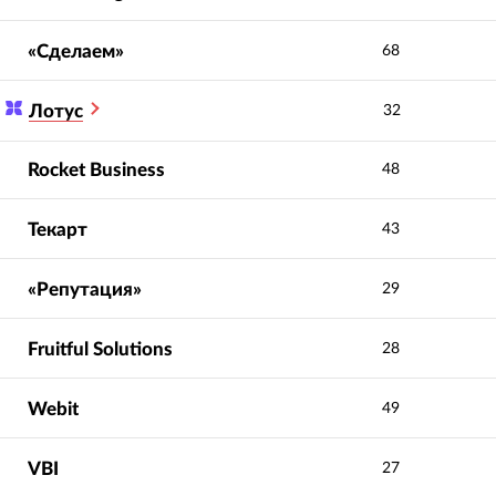
«Сделаем»
68
дили бренд на рынок,
Вошли в историю VK как
кали его в регионах и
первое агентство для
Лотус
а были его
долгосрочной PR-
32
ственной пресс-
поддержки B2B-
бой.
направления.
Rocket Business
48
Текарт
43
«Репутация»
29
Fruitful Solutions
28
Webit
49
VBI
27