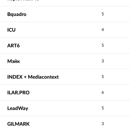
Bquadro
5
ICU
4
ART6
5
Мэйк
3
INDEX + Mediacontext
5
ILAR.PRO
6
LeadWay
5
GILMARK
3