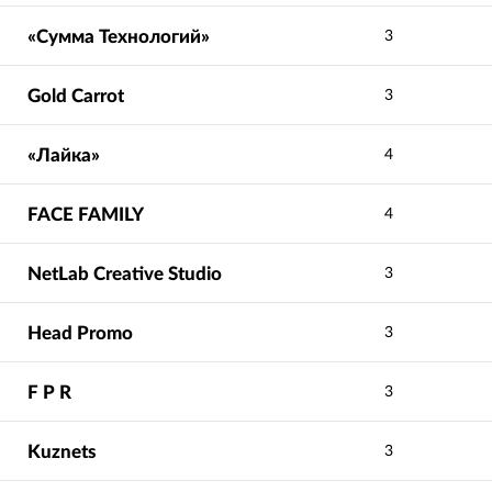
«Сумма Технологий»
3
Gold Carrot
3
«Лайка»
4
FACE FAMILY
4
NetLab Creative Studio
3
Head Promo
3
F P R
3
Kuznets
3