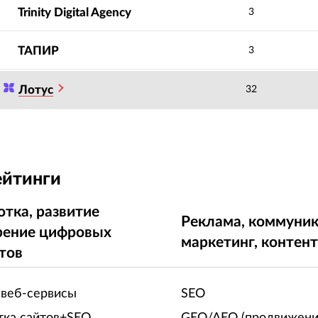
Trinity Digital Agency
3
ТАПИР
3
Лотус
32
ейтинги
отка, развитие
Реклама, коммуник
рение цифровых
маркетинг, контен
тов
 веб-сервисы
SEO
тка сайтов+SEO
GEO/AEO (продвижени