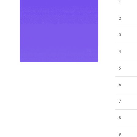
1
2
3
4
5
Обратите внимание
6
Лотус
:
помогает брендам
7
грамотно строить репутацию и
8
завоевывать любовь аудиторий
Количество
31-40
сотрудников:
9