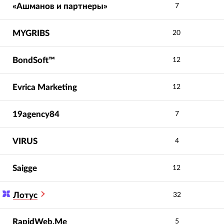
«Ашманов и партнеры»
7
MYGRIBS
20
BondSoft™
12
Evrica Marketing
12
19agency84
7
VIRUS
4
Saigge
12
Лотус
32
RapidWeb.Me
5