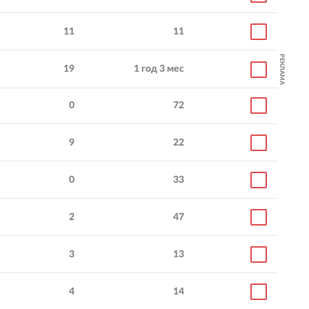
11
11
Обеспечили компле
Превратили топ-
продвижение эксперт
РЕКЛАМА
менеджеров бренда в
ключевых продуктов
19
1 год 3 мес
узнаваемых экспертов.
крупнейшего ИТ-хол
России.
0
72
9
22
0
33
2
47
3
13
4
14