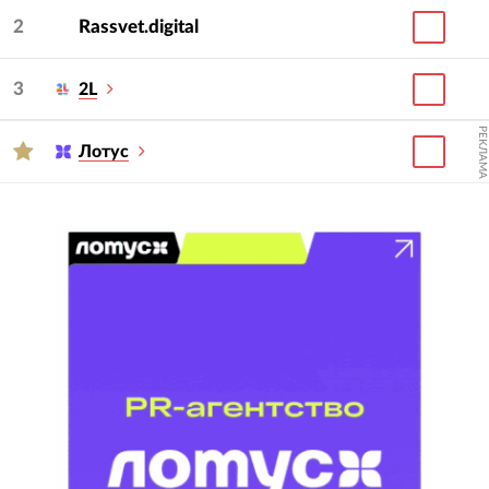
2
Rassvet.digital
3
2L
РЕКЛАМА
Лотус