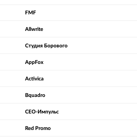
FMF
Allwrite
Студия Борового
AppFox
Activica
Bquadro
СЕО-Импульс
Red Promo