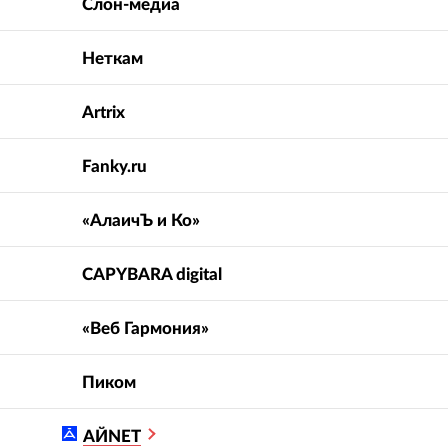
Слон-медиа
Неткам
Artrix
Fanky.ru
«АлаичЪ и Ко»
CAPYBARA digital
«Веб Гармония»
Пиком
АЙNET