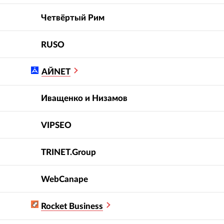
Вероятность
Четвёртый Рим
5.0
5.0
рекомендации
:
RUSO
АЙNET
SEO-сопровождение
сопровождение, SEO-
Иващенко и Низамов
разработки и продвижение
мизация
онлайн-каталога товаров
VIPSEO
TRINET.Group
WebCanape
Rocket Business