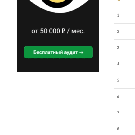
1
2
3
4
5
Обратите внимание
6
BF360
:
результативное
7
SEO, сопровождение
разработки и техническая
8
поддержка