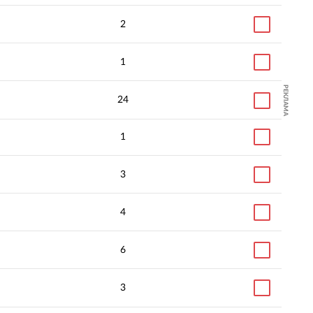
2
1
РЕКЛАМА
24
SEO-продвижение
интернет-магазина, в том
SEO-сопровождение
1
числе исследования
разработки интернет
интента, региональная
портала
стратегия
3
4
6
3