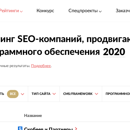
Рейтинги
Конкурс
Спецпроекты
Заказч
инг SEO-компаний, продвига
раммного обеспечения
2020
чные результаты.
Подробнее
.
ТИП САЙТА
CMS/FRAMEWORK
ПРОГРАММНОЕ
ТЬ
ВСЕ
Название
Скобеев и Партнеры