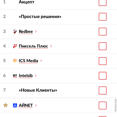
1
Акцепт
2
«Простые решения»
3
Redbee
4
Пиксель Плюс
5
ICS Media
6
Intelsib
7
«Новые Клиенты»
РЕКЛАМА
АЙNET