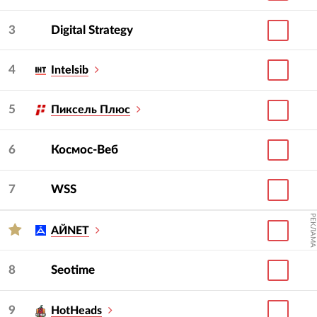
3
Digital Strategy
4
Intelsib
5
Пиксель Плюс
6
Космос-Веб
7
WSS
РЕКЛАМА
АЙNET
8
Seotime
9
HotHeads