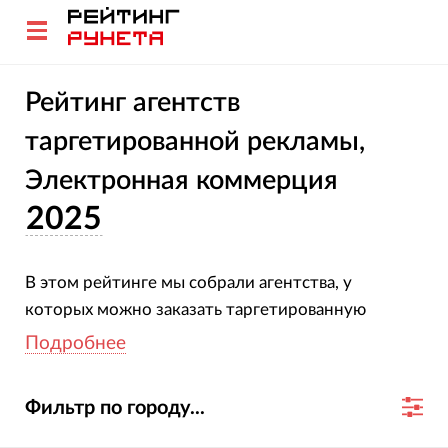
Рейтинг агентств
таргетированной рекламы,
Электронная коммерция
2025
В этом рейтинге мы собрали агентства, у
которых можно заказать таргетированную
рекламу. Все они имеют опыт реализации
Подробнее
проектов для отрасли Электронная коммерция.
Фильтр по городу...
На что обратить внимание при выборе
подрядчика? На его опыт. Чем больше агентство