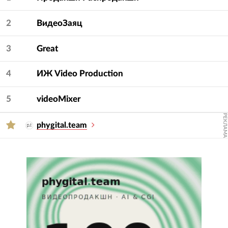
— услугу и сферу.
2
ВидеоЗаяц
3
Great
4
ИЖ Video Production
5
videoMixer
РЕКЛАМА
phygital.team