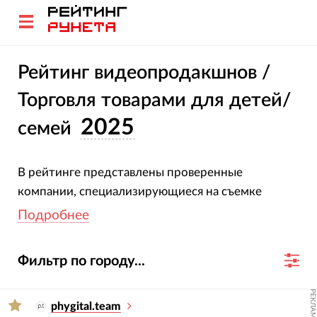
Рейтинг видеопродакшнов /
Торговля товарами для детей/
2025
семей
В рейтинге представлены проверенные
компании, специализирующиеся на съемке
рекламных и корпоративных роликов для
Подробнее
детских магазинов. Все участники подтвердили
свою специализацию и опыт. Оценка компаний
Фильтр по городу...
основана на глубоком анализе их проектов, услуг,
отраслевой экспертизы и достижений за 2023-
РЕКЛАМА
2024 гг.
phygital.team