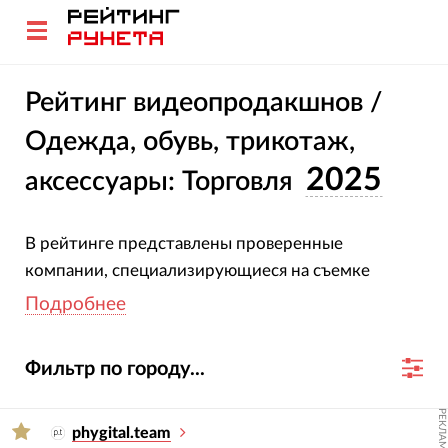
Рейтинг видеопродакшнов /
Одежда, обувь, трикотаж,
2025
аксессуары: Торговля
В рейтинге представлены проверенные
компании, специализирующиеся на съемке
рекламных и корпоративных роликов для
Подробнее
магазинов одежды и обуви. Все участники
подтвердили свою специализацию и опыт.
Фильтр по городу...
Оценка компаний основана на глубоком анализе
их проектов, услуг, отраслевой экспертизы и
РЕКЛАМА
достижений за 2023-2024 гг.
phygital.team