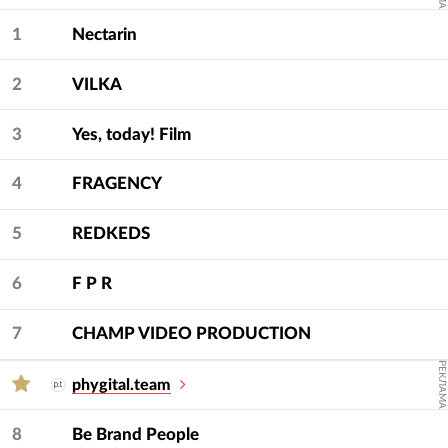
Для подбора подрядчика используйте фильтры
1
Nectarin
— услугу и сферу.
2
VILKA
3
Yes, today! Film
4
FRAGENCY
5
REDKEDS
6
F P R
7
CHAMP VIDEO PRODUCTION
РЕКЛАМА
phygital.team
8
Be Brand People