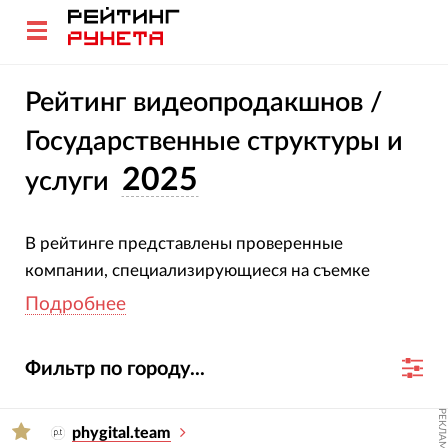
Рейтинг видеопродакшнов /
Государственные структуры и
2025
услуги
В рейтинге представлены проверенные
компании, специализирующиеся на съемке
рекламных и корпоративных роликов для
Подробнее
государственных структур. Все участники
подтвердили свою специализацию и опыт.
Фильтр по городу...
Оценка компаний основана на глубоком анализе
их проектов, услуг, отраслевой экспертизы и
РЕКЛАМА
достижений за 2023-2024 гг.
phygital.team