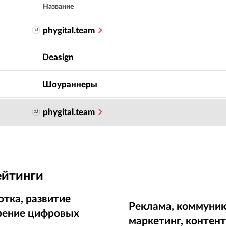
Название
phygital.team
Deasign
Шоураннеры
phygital.team
ейтинги
отка, развитие
Реклама, коммуник
рение цифровых
маркетинг, контен