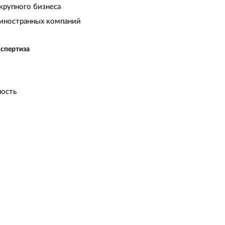
крупного бизнеса
иностранных компаний
кспертиза
ость