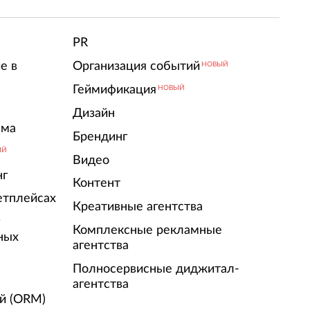
PR
е в
Организация событий
НОВЫЙ
Геймификация
НОВЫЙ
Дизайн
ама
Брендинг
ЫЙ
Видео
нг
Контент
етплейсах
Креативные агентства
г
Комплексные рекламные
ных
агентства
Полносервисные диджитал-
агентства
й (ORM)