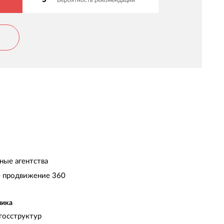
ные агентства
 продвижение 360
чика
госструктур