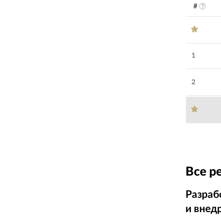
#
1
2
Все р
Разраб
и внед