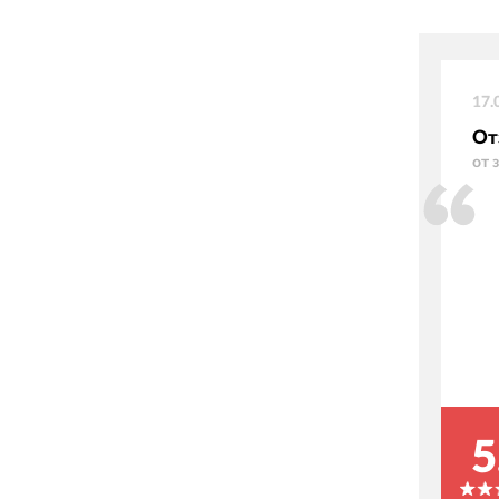
17.
От
от 
5