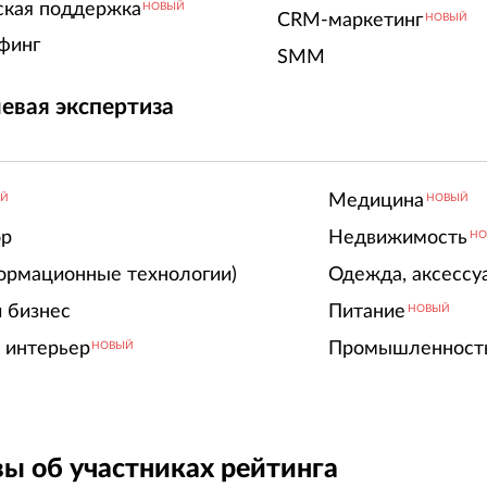
ская поддержка
НОВЫЙ
CRM-маркетинг
НОВЫЙ
финг
SMM
евая экспертиза
Медицина
ЫЙ
НОВЫЙ
ор
Недвижимость
НО
ормационные технологии)
Одежда, аксессу
 бизнес
Питание
НОВЫЙ
 интерьер
Промышленност
НОВЫЙ
ы об участниках рейтинга