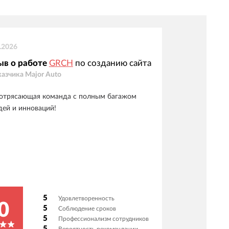
.2026
ыв о работе
GRCH
по созданию сайта
казчика
Major Auto
отрясающая команда с полным багажом
дей и инноваций!
5
Удовлетворенность
0
5
Соблюдение сроков
5
Профессионализм сотрудников
5
Вероятность рекомендации