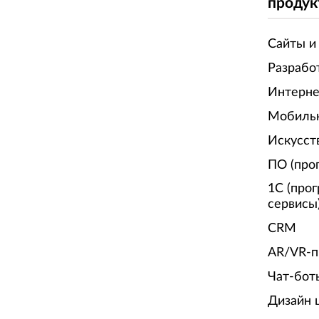
продук
Сайты и
Разрабо
Интерне
Мобиль
Искусст
ПО (про
1С (про
сервисы
CRM
AR/VR-п
Чат-бот
Дизайн 