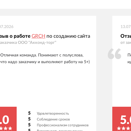
07.2026
13.07
зыв о работе
GRCH
по созданию сайта
Отз
заказчика
ООО "Акконд-торг"
от за
Отличная команда. Понимают с полуслова,
П
что надо заказчику и выполняют работу на 5+)
и
5
Удовлетворенность
.0
5.
5
Соблюдение сроков
5
Профессионализм сотрудников
5
Вероятность рекомендации