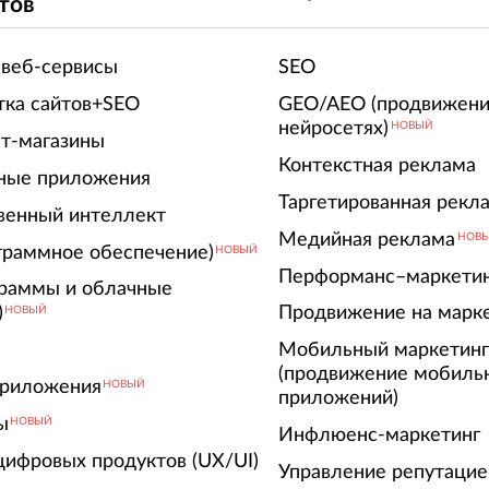
тов
 веб-сервисы
SEO
тка сайтов+SEO
GEO/AEO (продвижени
нейросетях)
НОВЫЙ
т-магазины
Контекстная реклама
ные приложения
Таргетированная рекл
венный интеллект
Медийная реклама
НОВ
граммное обеспечение)
НОВЫЙ
Перформанс–маркети
граммы и облачные
)
Продвижение на марк
НОВЫЙ
Мобильный маркетин
(продвижение мобиль
риложения
НОВЫЙ
приложений)
ы
НОВЫЙ
Инфлюенс-маркетинг
цифровых продуктов (UX/UI)
Управление репутацие