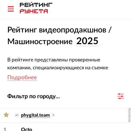
Рейтинг видеопродакшнов /
2025
Машиностроение
В рейтинге представлены проверенные
компании, специализирующиеся на съемке
рекламных и корпоративных роликов для
Подробнее
машиностроительных компаний. Все участники
подтвердили свою специализацию и опыт.
Фильтр по городу...
Оценка компаний основана на глубоком анализе
их проектов, услуг, отраслевой экспертизы и
РЕКЛАМА
достижений за 2023-2024 гг.
phygital.team
Для подбора подрядчика используйте фильтры
1
Octo