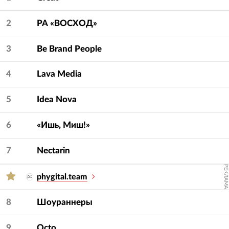
— услугу и сферу.
2
РА «ВОСХОД»
3
Be Brand People
4
Lava Media
5
Idea Nova
6
«Ишь, Миш!»
7
Nectarin
РЕКЛАМА
phygital.team
8
Шоураннеры
9
Octo