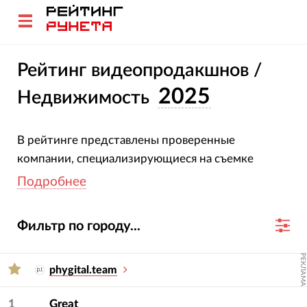
Рейтинг видеопродакшнов /
2025
Недвижимость
В рейтинге представлены проверенные
компании, специализирующиеся на съемке
рекламных и корпоративных роликов для сферы
Подробнее
недвижимости. Все участники подтвердили свою
специализацию и опыт. Оценка компаний
Фильтр по городу...
основана на глубоком анализе их проектов, услуг,
отраслевой экспертизы и достижений за 2023-
РЕКЛАМА
2024 гг.
phygital.team
Для подбора подрядчика используйте фильтры
1
Great