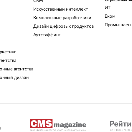
Отраслевая э
CRM
ИТ
Искусственный интеллект
Еком
Комплексные разработчики
Промышленн
Дизайн цифровых продуктов
Аутстаффинг
ркетинг
гентства
нные агентства
онный дизайн