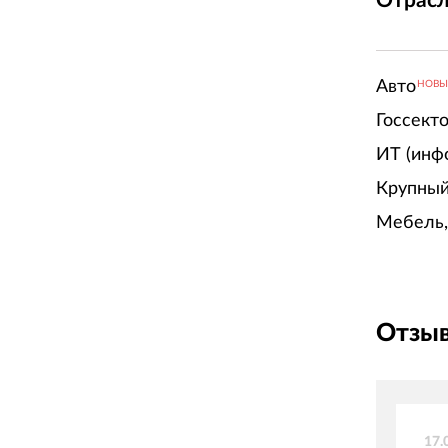
Отрасл
Авто
НОВ
Госсект
ИТ (инф
Крупный
Мебель,
Отзыв
17.