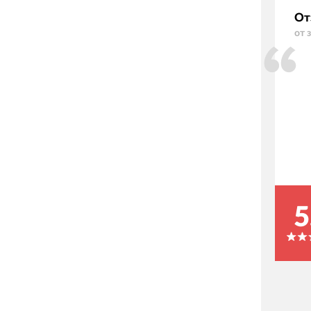
От
от 
5