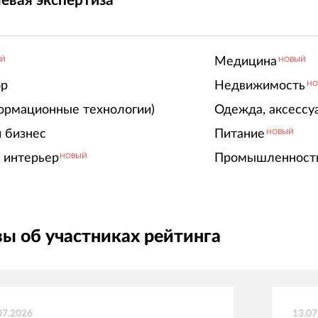
евая экспертиза
Медицина
ЫЙ
НОВЫЙ
ор
Недвижимость
НО
ормационные технологии)
Одежда, аксессу
 бизнес
Питание
НОВЫЙ
 интерьер
Промышленност
НОВЫЙ
ы об участниках рейтинга
07.2026
13.07