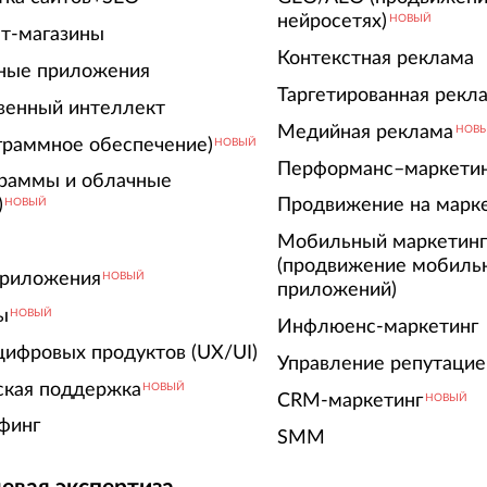
нейросетях)
НОВЫЙ
т-магазины
Контекстная реклама
ные приложения
Таргетированная рекл
венный интеллект
Медийная реклама
НОВ
граммное обеспечение)
НОВЫЙ
Перформанс–маркети
граммы и облачные
)
Продвижение на марк
НОВЫЙ
Мобильный маркетин
(продвижение мобиль
риложения
НОВЫЙ
приложений)
ы
НОВЫЙ
Инфлюенс-маркетинг
цифровых продуктов (UX/UI)
Управление репутацие
ская поддержка
НОВЫЙ
CRM-маркетинг
НОВЫЙ
финг
SMM