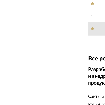
1
Все р
Разраб
и внед
продук
Сайты и
Разрабо