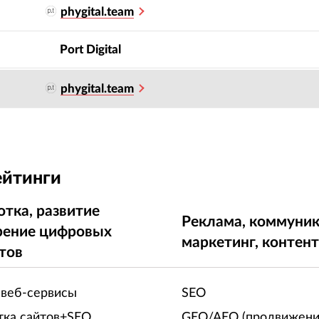
phygital.team
Port Digital
phygital.team
ейтинги
отка, развитие
Реклама, коммуник
рение цифровых
маркетинг, контен
тов
 веб-сервисы
SEO
тка сайтов+SEO
GEO/AEO (продвижени