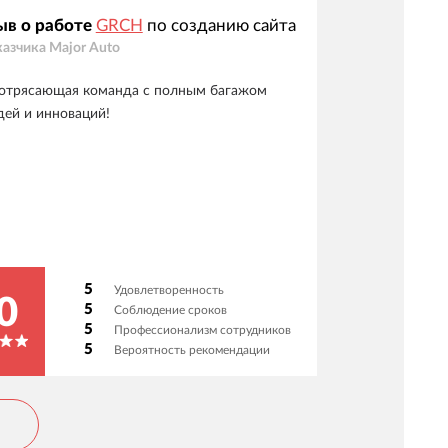
ыв о работе
GRCH
по созданию сайта
казчика
Major Auto
отрясающая команда с полным багажом
дей и инноваций!
5
Удовлетворенность
0
5
Соблюдение сроков
5
Профессионализм сотрудников
5
Вероятность рекомендации