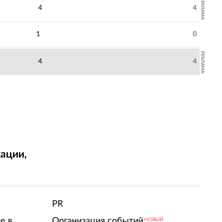
РЕКЛАМА
4
4
1
0
РЕКЛАМА
4
4
ации,
т
PR
е в
Организация событий
НОВЫЙ