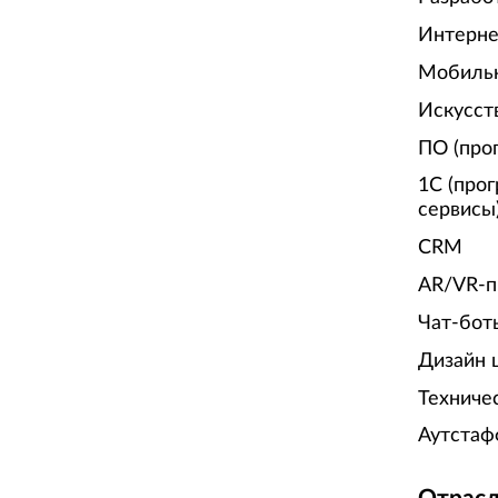
Интерне
Мобиль
Искусст
ПО (про
1С (про
сервисы
CRM
AR/VR-п
Чат-бот
Дизайн 
Техниче
Аутстаф