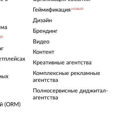
Геймификация
НОВЫЙ
Дизайн
ама
Брендинг
ЫЙ
Видео
нг
Контент
етплейсах
Креативные агентства
г
Комплексные рекламные
ных
агентства
Полносервисные диджитал-
агентства
й (ORM)