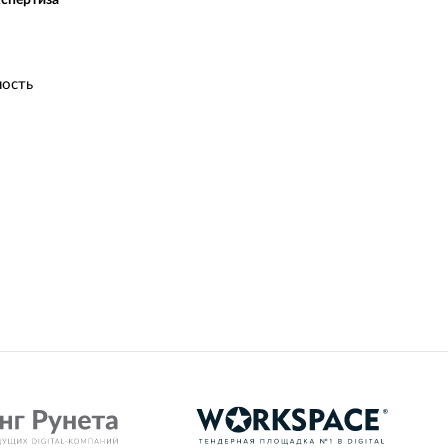
кспертиза
ость