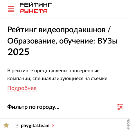
Рейтинг видеопродакшнов /
Образование, обучение: ВУЗы
2025
В рейтинге представлены проверенные
компании, специализирующиеся на съемке
рекламных и корпоративных роликов для ВУЗов.
Подробнее
Все участники подтвердили свою специализацию
и опыт. Оценка компаний основана на глубоком
Фильтр по городу...
анализе их проектов, услуг, отраслевой
экспертизы и достижений за 2023-2024 гг.
РЕКЛАМА
phygital.team