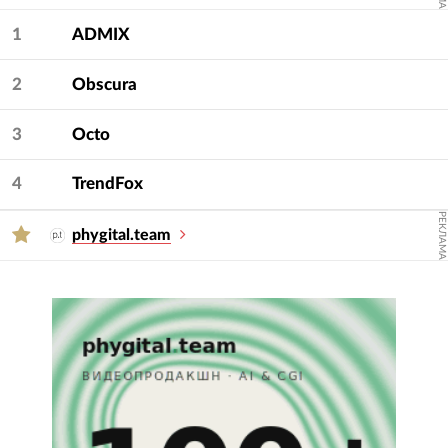
Для подбора подрядчика используйте фильтры
— услугу и сферу.
1
ADMIX
2
Obscura
3
Octo
4
TrendFox
РЕКЛАМА
phygital.team