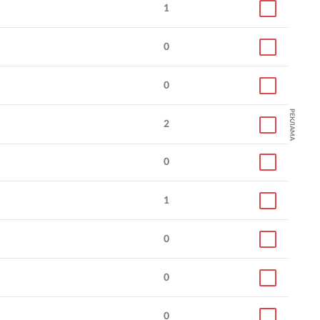
онализм
Вероятность
5.0
5.0
1
ов
:
рекомендации
:
0
0
Цифровая экосистем
Корпоративный сайт для
холдинга: сайты,
РЕКЛАМА
одного из ведущих
мобильные приложен
2
медиахолдингов России.
внутренние сервисы 
продукты.
0
1
0
0
0