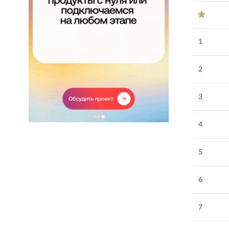
1
2
3
4
5
Обратите внимание
6
GRCH
:
разработка веб-
продуктов для холдингов и
7
среднего бизнеса