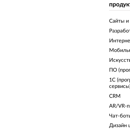
продук
Сайты и
Разрабо
Интерне
Мобиль
Искусст
ПО (про
1С (про
сервисы
CRM
AR/VR-п
Чат-бот
Дизайн 