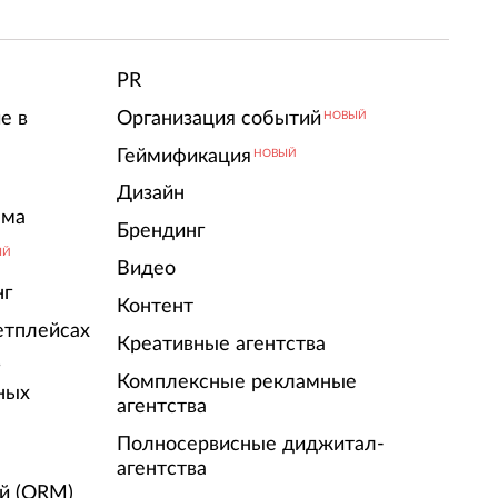
т
PR
е в
Организация событий
НОВЫЙ
Геймификация
НОВЫЙ
Дизайн
ама
Брендинг
ЫЙ
Видео
нг
Контент
етплейсах
Креативные агентства
г
Комплексные рекламные
ных
агентства
Полносервисные диджитал-
агентства
й (ORM)