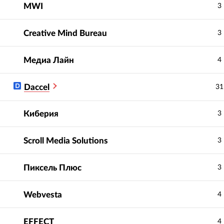
Соблюдение
Професси
5.0
5.0
MWI
3
сроков
:
сотрудник
Creative Mind Bureau
3
Медиа Лайн
4
оративный сайт
Международный сайт-
холдинга из топ-100
каталог для самого
s: поддержка,
Daccel
31
известного бренда
тие и
канцтоваров в России.
табирование.
Киберия
3
Scroll Media Solutions
3
Пиксель Плюс
3
Webvesta
4
EFFECT
4