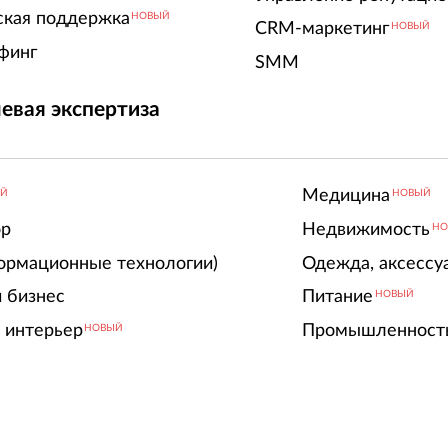
ская поддержка
НОВЫЙ
CRM-маркетинг
НОВЫЙ
финг
SMM
евая экспертиза
Медицина
ЫЙ
НОВЫЙ
ор
Недвижимость
НО
ормационные технологии)
Одежда, аксессу
 бизнес
Питание
НОВЫЙ
 интерьер
Промышленност
НОВЫЙ