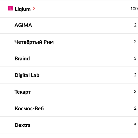
Liqium
100
AGIMA
2
Четвёртый Рим
2
Braind
3
Digital Lab
2
Текарт
3
Космос-Веб
2
Dextra
5