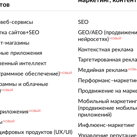
маркетинг, контен
тов
 веб-сервисы
SEO
тка сайтов+SEO
GEO/AEO (продвижени
нейросетях)
НОВЫЙ
т-магазины
Контекстная реклама
ные приложения
Таргетированная рекл
венный интеллект
Медийная реклама
НОВ
граммное обеспечение)
НОВЫЙ
Перформанс–маркети
граммы и облачные
)
Продвижение на марк
НОВЫЙ
Мобильный маркетин
(продвижение мобиль
риложения
НОВЫЙ
приложений)
ы
НОВЫЙ
Инфлюенс-маркетинг
цифровых продуктов (UX/UI)
Управление репутацие