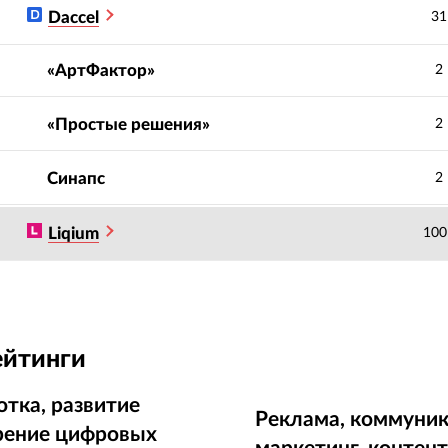
Daccel
31
«АртФактор»
2
«Простые решения»
2
Синапс
2
Liqium
100
ейтинги
отка, развитие
Реклама, коммуник
рение цифровых