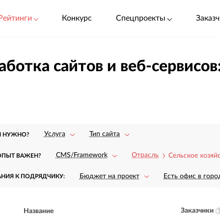
Рейтинги
Конкурс
Спецпроекты
Заказч
аботка сайтов и веб-сервисов
Услуга
Тип сайта
М НУЖНО?
CMS/Framework
Отрасль
Сельское хозяй
ОПЫТ ВАЖЕН?
Бюджет на проект
Есть офис в горо
АНИЯ К ПОДРЯДЧИКУ:
Заказчики
Название