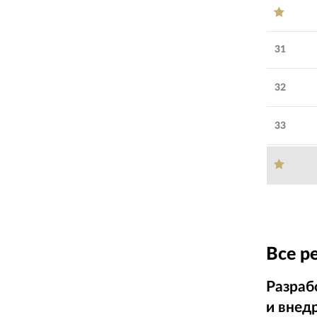
31
32
33
Все р
Разраб
и внед