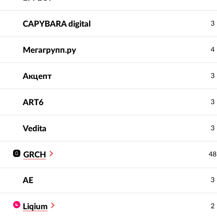
CAPYBARA digital
3
Мегагрупп.ру
4
Акцепт
3
ART6
3
Vedita
3
GRCH
48
АЕ
3
Liqium
2