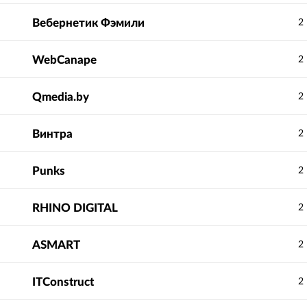
Вебернетик Фэмили
2
WebCanape
2
Qmedia.by
2
Винтра
2
Punks
2
RHINO DIGITAL
2
ASMART
2
ITConstruct
2